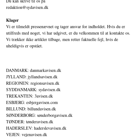
Du kan skrive til os på
redaktion@sydavisen.dk
Klager
Vi er tilmeldt pressenævnet og tager ansvar for indholdet. Hvis du er
utilfreds med noget, vi har udgivet, er du velkommen til at kontakte os.
Vi trækker ikke artikler tilbage, men retter faktuelle fejl, hvis de
uheldigvis er opstået.
DANMARK: danmarkavisen.dk
JYLLAND: jyllandsavisen.dk
REGIONEN: regionsavisen.dk
SYDDANMARK: sydavisen.dk
TREKANTEN: 3avisen.dk
ESBJERG: esbjergavisen.com
BILLUND: billundavisen.dk
SØNDERBORG: sønderborgavisen.dk
TØNDER: tønderavisen.dk
HADERSLEV: haderslevavisen.dk
VEJEN: vejenavisen.dk