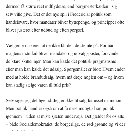
dermed få større reel indflydelse, end borgmesterkæden i sig
selv ville give. Det er det nye spil i Fredericia: politik som
handelsvare, hvor mandater bliver byttepenge, og principper ofte
bliver justeret efter udbud og efterspørgsel.
Vælgerne risikerer, at de ikke får det, de stemte på. For når
magtens møntfod bliver mandater og udvalgsposter, forsvinder
de klare skillelinjer. Man kan kalde det politisk pragmatisme –
eller man kan kalde det udsalg. Spørgsmålet er blot: Hvem ender
med at holde brandudsalg, hvem må dreje nøglen om – og hvem
kan stadig sælge varen til fuld pris?
Selv siger jeg det lige ud: Jeg er ikke til salg for ussel mammon.
Men politik handler også om at få mest muligt af sin politik
igennem – uden at miste sjælen undervejs. Det gælder for os alle
– både Socialdemokratiet, de borgerlige, de rød-grønne og vi der