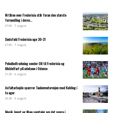
Ni tårne over Fredericia står foran den største
forvandling i deres...
07:00 - 7. august
Dødsfald Fredericia uge 30-31
07:00 - 7. august
Pokallodtrækning sender OB til Fredericia og
Middelfart på udebane i Odense
21:28 - 6. august
Asfaltarbejde spærrer Taulovmotorvejen mod Kolding i
to uger
20:28 - 6. august
Musik, kunst og åbne samtaler om det svære i