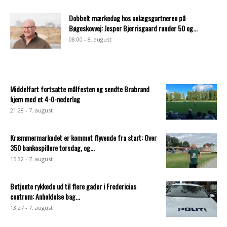
Dobbelt mærkedag hos anlægsgartneren på
Bøgeskovvej: Jesper Bjerrisgaard runder 50 og...
08:00 - 8. august
Middelfart fortsatte målfesten og sendte Brabrand
hjem med et 4-0-nederlag
21:28 - 7. august
Kræmmermarkedet er kommet flyvende fra start: Over
350 bankospillere torsdag, og...
15:32 - 7. august
Betjente rykkede ud til flere gader i Fredericias
centrum: Anholdelse bag...
13:27 - 7. august