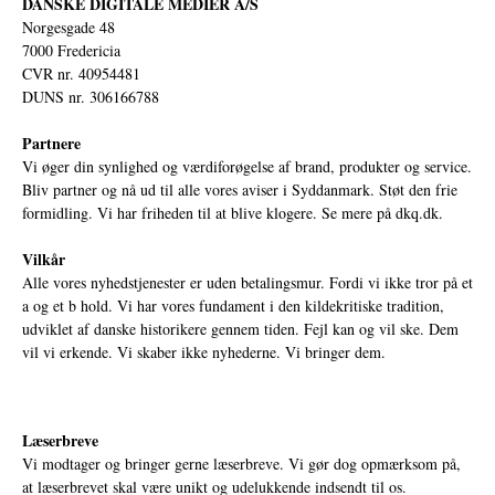
DANSKE DIGITALE MEDIER A/S
Norgesgade 48
7000 Fredericia
CVR nr. 40954481
DUNS nr. 306166788
Partnere
Vi øger din synlighed og værdiforøgelse af brand, produkter og service.
Bliv partner og nå ud til alle vores aviser i Syddanmark. Støt den frie
formidling. Vi har friheden til at blive klogere. Se mere på
dkq.dk.
Vilkår
Alle vores nyhedstjenester er uden betalingsmur. Fordi vi ikke tror på et
a og et b hold. Vi har vores fundament i den kildekritiske tradition,
udviklet af danske historikere gennem tiden. Fejl kan og vil ske. Dem
vil vi erkende. Vi skaber ikke nyhederne. Vi bringer dem.
Læserbreve
Vi modtager og bringer gerne læserbreve. Vi gør dog opmærksom på,
at læserbrevet skal være unikt og udelukkende indsendt til os.