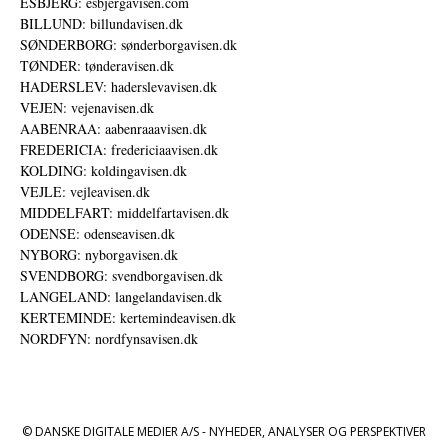
ESBJERG: esbjergavisen.com
BILLUND: billundavisen.dk
SØNDERBORG: sønderborgavisen.dk
TØNDER: tønderavisen.dk
HADERSLEV: haderslevavisen.dk
VEJEN: vejenavisen.dk
AABENRAA: aabenraaavisen.dk
FREDERICIA: fredericiaavisen.dk
KOLDING: koldingavisen.dk
VEJLE: vejleavisen.dk
MIDDELFART: middelfartavisen.dk
ODENSE: odenseavisen.dk
NYBORG: nyborgavisen.dk
SVENDBORG: svendborgavisen.dk
LANGELAND: langelandavisen.dk
KERTEMINDE: kertemindeavisen.dk
NORDFYN: nordfynsavisen.dk
© DANSKE DIGITALE MEDIER A/S - NYHEDER, ANALYSER OG PERSPEKTIVER