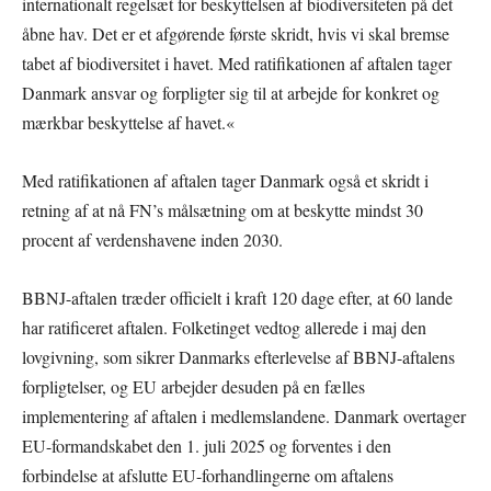
internationalt regelsæt for beskyttelsen af biodiversiteten på det
åbne hav. Det er et afgørende første skridt, hvis vi skal bremse
tabet af biodiversitet i havet. Med ratifikationen af aftalen tager
Danmark ansvar og forpligter sig til at arbejde for konkret og
mærkbar beskyttelse af havet.«
Med ratifikationen af aftalen tager Danmark også et skridt i
retning af at nå FN’s målsætning om at beskytte mindst 30
procent af verdenshavene inden 2030.
BBNJ-aftalen træder officielt i kraft 120 dage efter, at 60 lande
har ratificeret aftalen. Folketinget vedtog allerede i maj den
lovgivning, som sikrer Danmarks efterlevelse af BBNJ-aftalens
forpligtelser, og EU arbejder desuden på en fælles
implementering af aftalen i medlemslandene. Danmark overtager
EU-formandskabet den 1. juli 2025 og forventes i den
forbindelse at afslutte EU-forhandlingerne om aftalens