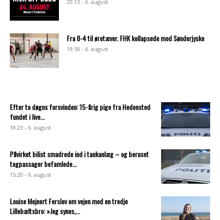
20:13 - 6. august
Fra 8-4 til øretæver. FHK kollapsede mod Sønderjyske
19:59 - 6. august
Efter to døgns forsvinden: 15-årig pige fra Hedensted
fundet i live...
18:23 - 6. august
Påvirket bilist smadrede ind i tankanlæg – og beruset
togpassager befamlede...
15:20 - 6. august
Louise Mejnert Ferslev om vejen mod en tredje
Lillebæltsbro: »Jeg synes,...