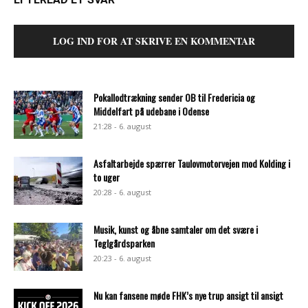
LOG IND FOR AT SKRIVE EN KOMMENTAR
Pokallodtrækning sender OB til Fredericia og
Middelfart på udebane i Odense
21:28 - 6. august
Asfaltarbejde spærrer Taulovmotorvejen mod Kolding i
to uger
20:28 - 6. august
Musik, kunst og åbne samtaler om det svære i
Teglgårdsparken
20:23 - 6. august
Nu kan fansene møde FHK’s nye trup ansigt til ansigt