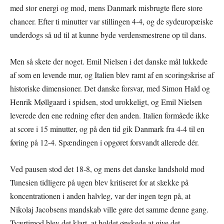
med stor energi og mod, mens Danmark misbrugte flere store
chancer. Efter ti minutter var stillingen 4-4, og de sydeuropæiske
underdogs så ud til at kunne byde verdensmestrene op til dans.
Men så skete der noget. Emil Nielsen i det danske mål lukkede
af som en levende mur, og Italien blev ramt af en scoringskrise af
historiske dimensioner. Det danske forsvar, med Simon Hald og
Henrik Møllgaard i spidsen, stod urokkeligt, og Emil Nielsen
leverede den ene redning efter den anden. Italien formåede ikke
at score i 15 minutter, og på den tid gik Danmark fra 4-4 til en
føring på 12-4. Spændingen i opgøret forsvandt allerede dér.
Ved pausen stod det 18-8, og mens det danske landshold mod
Tunesien tidligere på ugen blev kritiseret for at slække på
koncentrationen i anden halvleg, var der ingen tegn på, at
Nikolaj Jacobsens mandskab ville gøre det samme denne gang.
Tværtimod blev det klart, at holdet ønskede at give det