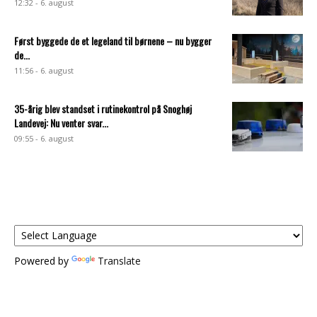
12:32 - 6. august
Først byggede de et legeland til børnene – nu bygger
de...
11:56 - 6. august
35-årig blev standset i rutinekontrol på Snoghøj
Landevej: Nu venter svar...
09:55 - 6. august
Powered by
Translate