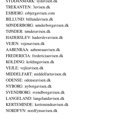
SYDDANMARK: sydavisen.dk
TREKANTEN: 3avisen.dk
ESBJERG: esbjergavisen.com
BILLUND: billundavisen.dk
SØNDERBORG: sønderborgavisen.dk
TØNDER: tønderavisen.dk
HADERSLEV: haderslevavisen.dk
VEJEN: vejenavisen.dk
AABENRAA: aabenraaavisen.dk
FREDERICIA: fredericiaavisen.dk
KOLDING: koldingavisen.dk
VEJLE: vejleavisen.dk
MIDDELFART: middelfartavisen.dk
ODENSE: odenseavisen.dk
NYBORG: nyborgavisen.dk
SVENDBORG: svendborgavisen.dk
LANGELAND: langelandavisen.dk
KERTEMINDE: kertemindeavisen.dk
NORDFYN: nordfynsavisen.dk