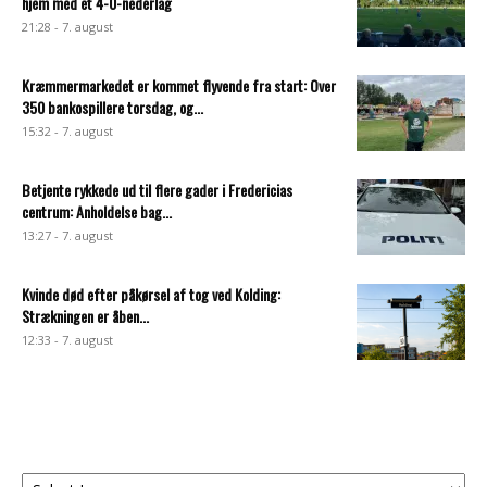
hjem med et 4-0-nederlag
21:28 - 7. august
Kræmmermarkedet er kommet flyvende fra start: Over
350 bankospillere torsdag, og...
15:32 - 7. august
Betjente rykkede ud til flere gader i Fredericias
centrum: Anholdelse bag...
13:27 - 7. august
Kvinde død efter påkørsel af tog ved Kolding:
Strækningen er åben...
12:33 - 7. august