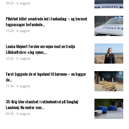
18:23 - 6. august
Påvirket bilist smadrede ind i tankanlæg – og beruset
togpassager befamlede...
15:20 - 6. august
Louise Mejnert Ferslev om vejen mod en tredje
Lillebæltsbro: »Jeg synes,...
12:32 - 6. august
Først byggede de et legeland til børnene – nu bygger
de...
11:56 - 6. august
35-årig blev standset i rutinekontrol på Snoghøj
Landevej: Nu venter svar...
09:55 - 6. august