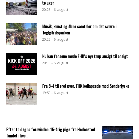
to uger
20:28 - 6. august
Musik, kunst og åbne samtaler om det svære i
Teglgårdsparken
20:23 - 6. august
Nu kan fansene møde FHK’s nye trup ansigt til ansigt
20:13 - 6. august
Fra 8-4 til øretæver. FHK kollapsede mod Sønderjyske
19:59 - 6. august
Efter to døgns forsvinden: 15-årig pige fra Hedensted
fundet i live...