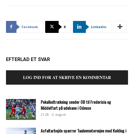
Facebook
X
Linkedin
EFTERLAD ET SVAR
LOG IND FOR AT SKRIVE EN KOMMENTAR
Pokallodtrækning sender OB til Fredericia og
Middelfart på udebane i Odense
21:28 - 6. august
Asfaltarbejde spærrer Taulovmotorvejen mod Kolding i