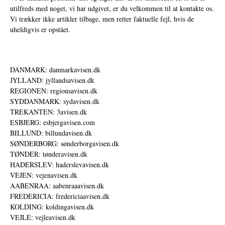
utilfreds med noget, vi har udgivet, er du velkommen til at kontakte os.
Vi trækker ikke artikler tilbage, men retter faktuelle fejl, hvis de
uheldigvis er opstået.
DANMARK: danmarkavisen.dk
JYLLAND: jyllandsavisen.dk
REGIONEN: regionsavisen.dk
SYDDANMARK: sydavisen.dk
TREKANTEN: 3avisen.dk
ESBJERG: esbjergavisen.com
BILLUND: billundavisen.dk
SØNDERBORG: sønderborgavisen.dk
TØNDER: tønderavisen.dk
HADERSLEV: haderslevavisen.dk
VEJEN: vejenavisen.dk
AABENRAA: aabenraaavisen.dk
FREDERICIA: fredericiaavisen.dk
KOLDING: koldingavisen.dk
VEJLE: vejleavisen.dk