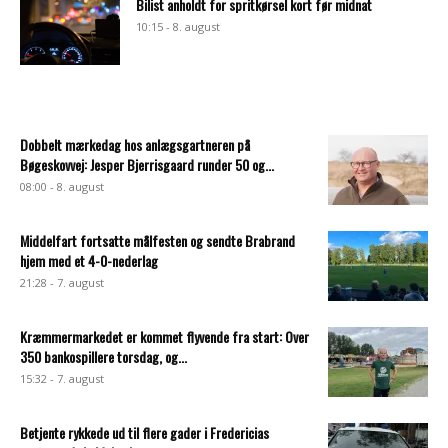
Bilist anholdt for spritkørsel kort før midnat
10:15 - 8. august
Dobbelt mærkedag hos anlægsgartneren på
Bøgeskovvej: Jesper Bjerrisgaard runder 50 og...
08:00 - 8. august
Middelfart fortsatte målfesten og sendte Brabrand
hjem med et 4-0-nederlag
21:28 - 7. august
Kræmmermarkedet er kommet flyvende fra start: Over
350 bankospillere torsdag, og...
15:32 - 7. august
Betjente rykkede ud til flere gader i Fredericias