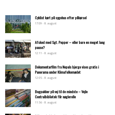
Cyklist kørt på sygehus efter påkørsel
17:09 - 8. august
Afsked med Sgt. Pepper – eller bare en meget lang
pause?
12:11 - 8. august
Dokumentarfilm fra Nepals bjerge vises gratis i
Panorama under Klimafolkemødet
12:05 - 8. august
Bogpakker på vej til de mindste – Vejle
Centralbibliotek får nøglerolle
11:56 - 8. august