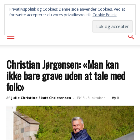
SYD
Privatlivspolitik og Cookies: Denne side anvender Cookies. Ved at
fortsætte accepterer du vores privatlivspolitik.
Cookie Politik
AVISEN
Christian Jørgensen: «Man kan
ikke bare grave uden at tale med
folk»
Af
Julie Christine Skøtt Christensen
-
13:13 - 8. oktober
0