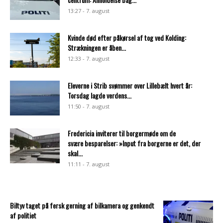
13:27 - 7. august
Kvinde død efter påkørsel af tog ved Kolding:
Strækningen er åben...
12:33 - 7. august
Eleverne i Strib svømmer over Lillebælt hvert år:
Torsdag lagde verdens...
11:50 - 7. august
Fredericia inviterer til borgermøde om de
svære besparelser: »Input fra borgerne er det, der
skal...
11:11 - 7. august
Biltyv taget på fersk gerning af bilkamera og genkendt
af politiet