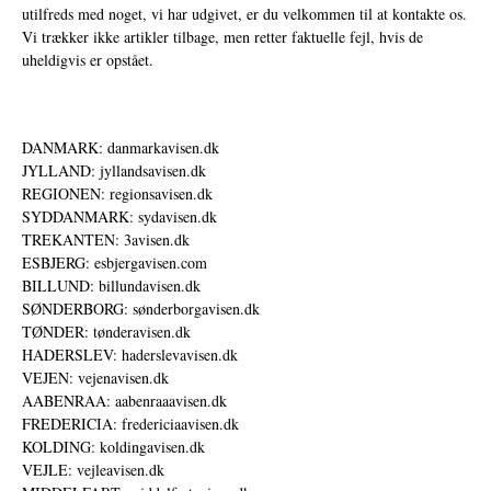
utilfreds med noget, vi har udgivet, er du velkommen til at kontakte os.
Vi trækker ikke artikler tilbage, men retter faktuelle fejl, hvis de
uheldigvis er opstået.
DANMARK: danmarkavisen.dk
JYLLAND: jyllandsavisen.dk
REGIONEN: regionsavisen.dk
SYDDANMARK: sydavisen.dk
TREKANTEN: 3avisen.dk
ESBJERG: esbjergavisen.com
BILLUND: billundavisen.dk
SØNDERBORG: sønderborgavisen.dk
TØNDER: tønderavisen.dk
HADERSLEV: haderslevavisen.dk
VEJEN: vejenavisen.dk
AABENRAA: aabenraaavisen.dk
FREDERICIA: fredericiaavisen.dk
KOLDING: koldingavisen.dk
VEJLE: vejleavisen.dk