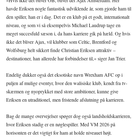
»Hvis ikke det bliver OB, bliver det Ajax Amsterdam. Her
havde Eriksen nogle fantastisk udviklende år, som gjorde ham til
den spiller, han er i dag. Det er en klub på et godt, internationalt
niveau, og som vi så eksempelvis Michael Laudrup tage en
meget succesfuld sæson i, da hans karriere gik på hæld. Og hvis
ikke det bliver Ajax, vil klubber som Celtic, Brentford og
Wolfsburg helt sikkert finde Christian Eriksen attraktiv –
destinationer, han allerede har forbindelser til,« siger Jan Trier.
Endelig dukker også det eksotiske navn Wrexham AFC op i
puljen af mulige eventyr, hvor den walisiske klub, kendt fra tv-
skærmen og nyoprykket med store ambitioner, kunne give
Eriksen en utraditionel, men fristende afslutning på karrieren.
Bag de mange overvejelser spøger dog også landsholdskarrieren,
hvor Eriksen stadig er en nøglespiller. Med VM 2026 på
horisonten er det vigtigt for ham at holde niveauet højt.