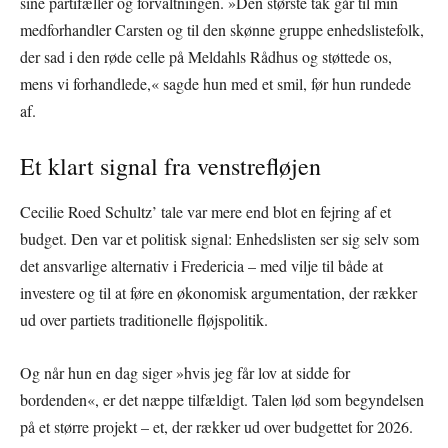
sine partifæller og forvaltningen. »Den største tak går til min
medforhandler Carsten og til den skønne gruppe enhedslistefolk,
der sad i den røde celle på Meldahls Rådhus og støttede os,
mens vi forhandlede,« sagde hun med et smil, før hun rundede
af.
Et klart signal fra venstrefløjen
Cecilie Roed Schultz’ tale var mere end blot en fejring af et
budget. Den var et politisk signal: Enhedslisten ser sig selv som
det ansvarlige alternativ i Fredericia – med vilje til både at
investere og til at føre en økonomisk argumentation, der rækker
ud over partiets traditionelle fløjspolitik.
Og når hun en dag siger »hvis jeg får lov at sidde for
bordenden«, er det næppe tilfældigt. Talen lød som begyndelsen
på et større projekt – et, der rækker ud over budgettet for 2026.