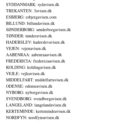
SYDDANMARK: sydavisen.dk
TREKANTEN: 3avisen.dk
ESBJERG: esbjergavisen.com
BILLUND: billundavisen.dk
SØNDERBORG: sønderborgavisen.dk
TØNDER: tønderavisen.dk
HADERSLEV: haderslevavisen.dk
VEJEN: vejenavisen.dk
AABENRAA: aabenraaavisen.dk
FREDERICIA: fredericiaavisen.dk
KOLDING: koldingavisen.dk
VEJLE: vejleavisen.dk
MIDDELFART: middelfartavisen.dk
ODENSE: odenseavisen.dk
NYBORG: nyborgavisen.dk
SVENDBORG: svendborgavisen.dk
LANGELAND: langelandavisen.dk
KERTEMINDE: kertemindeavisen.dk
NORDFYN: nordfynsavisen.dk