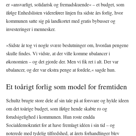
er »ansvarligt, solidarisk og fremadskuende« – et budget, som
ifølge Enhedslisten viderefører linjen fra sidste års forlig, hvor
kommunen satte sig på landkortet med gratis bybusser og
investeringer i mennesker.
»Sidste år tog vi nogle svære beslutninger om, hvordan pengene
skulle findes. Vi vidste, at der ville komme ubalancer i
økonomien – og det gjorde der. Men vi fik ret i alt. Der var
ubalancer, og der var ekstra penge at fordele,« sagde hun.
Et toårigt forlig som model for fremtiden
Schultz brugte store dele af sin tale på at forsvare og hylde ideen
om det toårige budget, som ifølge hende skabte ro og
forudsigelighed i kommunen. Hun roste endda
Socialdemokratiet for at have fremlagt idéen i sin tid – og
noterede med tydelig tilfredshed, at årets forhandlinger blev