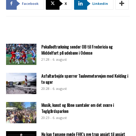
Facebook
X
Linkedin
Pokallodtrækning sender OB til Fredericia og
Middelfart på udebane i Odense
21:28 - 6. august
Asfaltarbejde spærrer Taulovmotorvejen mod Kolding i
to uger
20:28 - 6. august
Musik, kunst og åbne samtaler om det svære i
Teglgårdsparken
20:23 - 6. august
Nu kan fansene møde FHK’s nye trup ansigt til ansigt