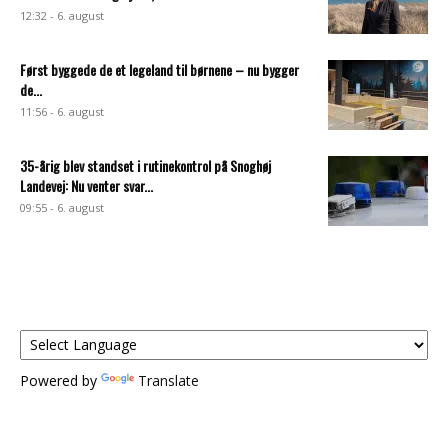
12:32 - 6. august
Først byggede de et legeland til børnene – nu bygger
de...
11:56 - 6. august
35-årig blev standset i rutinekontrol på Snoghøj
Landevej: Nu venter svar...
09:55 - 6. august
Powered by
Translate