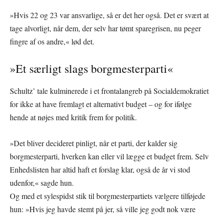
»Hvis 22 og 23 var ansvarlige, så er det her også. Det er svært at
tage alvorligt, når dem, der selv har tømt sparegrisen, nu peger
fingre af os andre,« lød det.
»Et særligt slags borgmesterparti«
Schultz’ tale kulminerede i et frontalangreb på Socialdemokratiet
for ikke at have fremlagt et alternativt budget – og for ifølge
hende at nøjes med kritik frem for politik.
»Det bliver decideret pinligt, når et parti, der kalder sig
borgmesterparti, hverken kan eller vil lægge et budget frem. Selv
Enhedslisten har altid haft et forslag klar, også de år vi stod
udenfor,« sagde hun.
Og med et sylespidst stik til borgmesterpartiets vælgere tilføjede
hun: »Hvis jeg havde stemt på jer, så ville jeg godt nok være