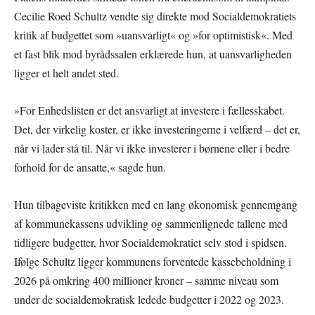
Cecilie Roed Schultz vendte sig direkte mod Socialdemokratiets
kritik af budgettet som »uansvarligt« og »for optimistisk«. Med
et fast blik mod byrådssalen erklærede hun, at uansvarligheden
ligger et helt andet sted.
»For Enhedslisten er det ansvarligt at investere i fællesskabet.
Det, der virkelig koster, er ikke investeringerne i velfærd – det er,
når vi lader stå til. Når vi ikke investerer i børnene eller i bedre
forhold for de ansatte,« sagde hun.
Hun tilbageviste kritikken med en lang økonomisk gennemgang
af kommunekassens udvikling og sammenlignede tallene med
tidligere budgetter, hvor Socialdemokratiet selv stod i spidsen.
Ifølge Schultz ligger kommunens forventede kassebeholdning i
2026 på omkring 400 millioner kroner – samme niveau som
under de socialdemokratisk ledede budgetter i 2022 og 2023.