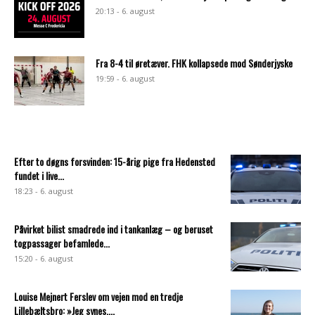
20:13 - 6. august
Fra 8-4 til øretæver. FHK kollapsede mod Sønderjyske
19:59 - 6. august
Efter to døgns forsvinden: 15-årig pige fra Hedensted
fundet i live...
18:23 - 6. august
Påvirket bilist smadrede ind i tankanlæg – og beruset
togpassager befamlede...
15:20 - 6. august
Louise Mejnert Ferslev om vejen mod en tredje
Lillebæltsbro: »Jeg synes,...