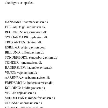
uheldigvis er opstået.
DANMARK: danmarkavisen.dk
JYLLAND: jyllandsavisen.dk
REGIONEN: regionsavisen.dk
SYDDANMARK: sydavisen.dk
TREKANTEN: 3avisen.dk
ESBJERG: esbjergavisen.com
BILLUND: billundavisen.dk
SØNDERBORG: sønderborgavisen.dk
TØNDER: tønderavisen.dk
HADERSLEV: haderslevavisen.dk
VEJEN: vejenavisen.dk
AABENRAA: aabenraaavisen.dk
FREDERICIA: fredericiaavisen.dk
KOLDING: koldingavisen.dk
VEJLE: vejleavisen.dk
MIDDELFART: middelfartavisen.dk
ODENSE: odenseavisen.dk
NYBORG: nyborgavisen.dk