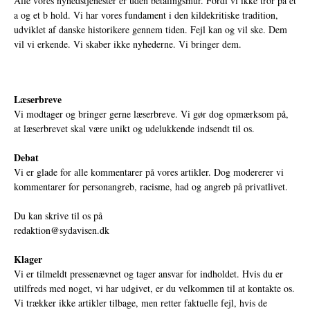
Alle vores nyhedstjenester er uden betalingsmur. Fordi vi ikke tror på et
a og et b hold. Vi har vores fundament i den kildekritiske tradition,
udviklet af danske historikere gennem tiden. Fejl kan og vil ske. Dem
vil vi erkende. Vi skaber ikke nyhederne. Vi bringer dem.
Læserbreve
Vi modtager og bringer gerne læserbreve. Vi gør dog opmærksom på,
at læserbrevet skal være unikt og udelukkende indsendt til os.
Debat
Vi er glade for alle kommentarer på vores artikler. Dog modererer vi
kommentarer for personangreb, racisme, had og angreb på privatlivet.
Du kan skrive til os på
redaktion@sydavisen.dk
Klager
Vi er tilmeldt pressenævnet og tager ansvar for indholdet. Hvis du er
utilfreds med noget, vi har udgivet, er du velkommen til at kontakte os.
Vi trækker ikke artikler tilbage, men retter faktuelle fejl, hvis de