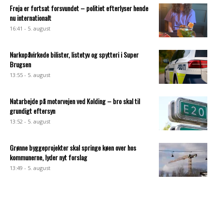
Freja er fortsat forsvundet – politiet efterlyser hende
nu internationalt
16:41 - 5. august
Narkopåvirkede bilister, listetyv og spytteri i Super
Brugsen
13:55 - 5. august
Natarbejde på motorvejen ved Kolding – bro skal til
grundigt eftersyn
13:52 - 5. august
Grønne byggeprojekter skal springe køen over hos
kommunerne, lyder nyt forslag
13:49 - 5. august