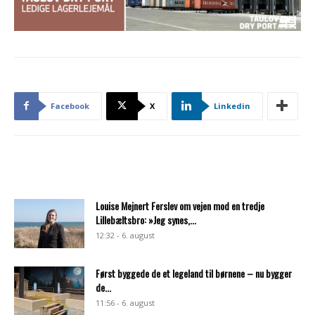
Facebook
X
Linkedin
Louise Mejnert Ferslev om vejen mod en tredje
Lillebæltsbro: »Jeg synes,...
12:32 - 6. august
Først byggede de et legeland til børnene – nu bygger
de...
11:56 - 6. august