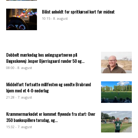
Bilist anholdt for spritkørsel kort før midnat
10:15 - 8. august
Dobbelt mærkedag hos anlægsgartneren på
Bøgeskovvej: Jesper Bjerrisgaard runder 50 og...
08:00 - 8. august
Middelfart fortsatte målfesten og sendte Brabrand
hjem med et 4-0-nederlag
21:28 - 7. august
Kræmmermarkedet er kommet flyvende fra start: Over
350 bankospillere torsdag, og...
15:32 - 7. august