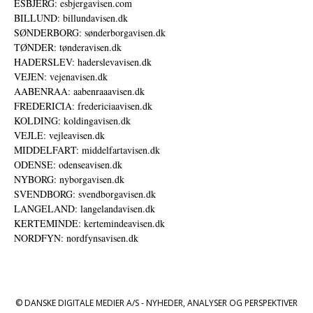
ESBJERG: esbjergavisen.com
BILLUND: billundavisen.dk
SØNDERBORG: sønderborgavisen.dk
TØNDER: tønderavisen.dk
HADERSLEV: haderslevavisen.dk
VEJEN: vejenavisen.dk
AABENRAA: aabenraaavisen.dk
FREDERICIA: fredericiaavisen.dk
KOLDING: koldingavisen.dk
VEJLE: vejleavisen.dk
MIDDELFART: middelfartavisen.dk
ODENSE: odenseavisen.dk
NYBORG: nyborgavisen.dk
SVENDBORG: svendborgavisen.dk
LANGELAND: langelandavisen.dk
KERTEMINDE: kertemindeavisen.dk
NORDFYN: nordfynsavisen.dk
© DANSKE DIGITALE MEDIER A/S - NYHEDER, ANALYSER OG PERSPEKTIVER