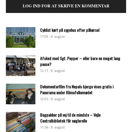
LOG IND FOR AT SKRIVE EN KOMMENTAR
Cyklist kørt på sygehus efter påkørsel
17:09 - 8. august
Afsked med Sgt. Pepper – eller bare en meget lang
pause?
12:11 - 8. august
Dokumentarfilm fra Nepals bjerge vises gratis i
Panorama under Klimafolkemødet
12:05 - 8. august
Bogpakker på vej til de mindste – Vejle
Centralbibliotek får nøglerolle
11:56 - 8. august