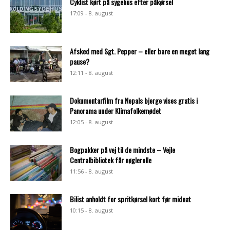
Cyklist kørt på sygehus efter påkørsel
17:09 - 8. august
Afsked med Sgt. Pepper – eller bare en meget lang
pause?
12:11 - 8. august
Dokumentarfilm fra Nepals bjerge vises gratis i
Panorama under Klimafolkemødet
12:05 - 8. august
Bogpakker på vej til de mindste – Vejle
Centralbibliotek får nøglerolle
11:56 - 8. august
Bilist anholdt for spritkørsel kort før midnat
10:15 - 8. august