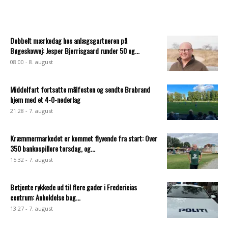
Dobbelt mærkedag hos anlægsgartneren på
Bøgeskovvej: Jesper Bjerrisgaard runder 50 og...
08:00 - 8. august
Middelfart fortsatte målfesten og sendte Brabrand
hjem med et 4-0-nederlag
21:28 - 7. august
Kræmmermarkedet er kommet flyvende fra start: Over
350 bankospillere torsdag, og...
15:32 - 7. august
Betjente rykkede ud til flere gader i Fredericias
centrum: Anholdelse bag...
13:27 - 7. august