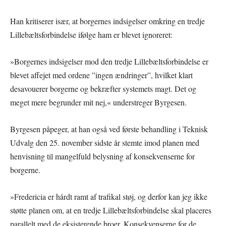
Han kritiserer især, at borgernes indsigelser omkring en tredje
Lillebæltsforbindelse ifølge ham er blevet ignoreret:
»Borgernes indsigelser mod den tredje Lillebæltsforbindelse er
blevet affejet med ordene ”ingen ændringer”, hvilket klart
desavouerer borgerne og bekræfter systemets magt. Det og
meget mere begrunder mit nej,« understreger Byrgesen.
Byrgesen påpeger, at han også ved første behandling i Teknisk
Udvalg den 25. november sidste år stemte imod planen med
henvisning til mangelfuld belysning af konsekvenserne for
borgerne.
»Fredericia er hårdt ramt af trafikal støj, og derfor kan jeg ikke
støtte planen om, at en tredje Lillebæltsforbindelse skal placeres
parallelt med de eksisterende broer. Konsekvenserne for de