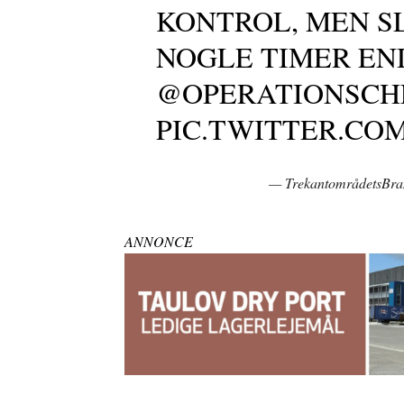
KONTROL, MEN S
NOGLE TIMER EN
@OPERATIONSCH
PIC.TWITTER.CO
— TrekantområdetsBr
ANNONCE