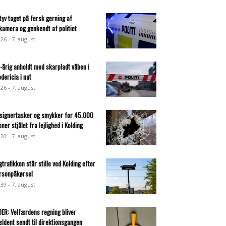
ltyv taget på fersk gerning af
lkamera og genkendt af politiet
:26 - 7. august
-årig anholdt med skarpladt våben i
edericia i nat
:26 - 7. august
signertasker og smykker for 45.000
oner stjålet fra lejlighed i Kolding
:20 - 7. august
gtrafikken står stille ved Kolding efter
rsonpåkørsel
:39 - 7. august
DER: Velfærdens regning bliver
ældent sendt til direktionsgangen