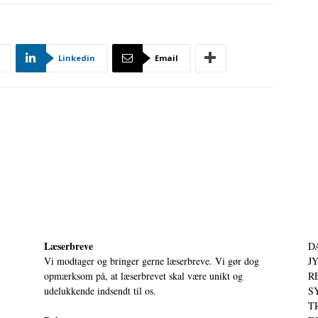
Linkedin
Email
Læserbreve
D
Vi modtager og bringer gerne læserbreve. Vi gør dog
JY
opmærksom på, at læserbrevet skal være unikt og
RE
udelukkende indsendt til os.
S
T