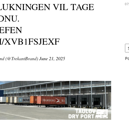
LUKNINGEN VIL TAGE
07
DNU.
EFEN
M/XVB1FSJEXF
and (@TrekantBrand)
June 21, 2025
P