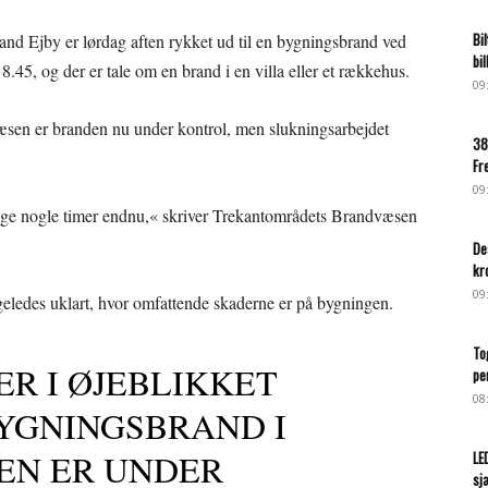
Bi
and Ejby er lørdag aften rykket ud til en bygningsbrand ved
bi
.45, og der er tale om en brand i en villa eller et rækkehus.
09
sen er branden nu under kontrol, men slukningsarbejdet
38
Fr
09
tage nogle timer endnu,« skriver Trekantområdets Brandvæsen
De
kr
09
igeledes uklart, hvor omfattende skaderne er på bygningen.
To
R I ØJEBLIKKET
pe
08
BYGNINGSBRAND I
EN ER UNDER
LE
sj