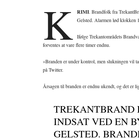
K
RIMI
. Brandfolk fra TrekantBr
Gelsted. Alarmen lød klokken 18
Ifølge Trekantområdets Brandvæ
forventes at vare flere timer endnu.
»Branden er under kontrol, men slukningen vil 
på Twitter.
Årsagen til branden er endnu ukendt, og det er l
TREKANTBRAND E
INDSAT VED EN 
GELSTED. BRAND