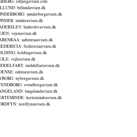
BJERG: esbjergavisen.com
LLUND: billundavisen.dk
NDERBORG: sønderborgavisen.dk
NDER: tønderavisen.dk
DERSLEV: haderslevavisen.dk
JEN: vejenavisen.dk
BENRAA: aabenraaavisen.dk
EDERICIA: fredericiaavisen.dk
LDING: koldingavisen.dk
JLE: vejleavisen.dk
DDELFART: middelfartavisen.dk
ENSE: odenseavisen.dk
BORG: nyborgavisen.dk
ENDBORG: svendborgavisen.dk
NGELAND: langelandavisen.dk
RTEMINDE: kertemindeavisen.dk
RDFYN: nordfynsavisen.dk