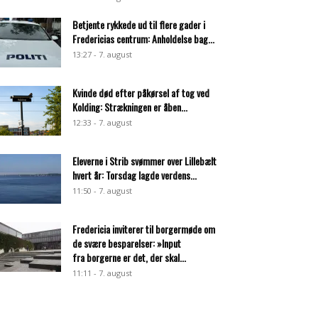
Betjente rykkede ud til flere gader i
Fredericias centrum: Anholdelse bag...
13:27 - 7. august
Kvinde død efter påkørsel af tog ved
Kolding: Strækningen er åben...
12:33 - 7. august
Eleverne i Strib svømmer over Lillebælt
hvert år: Torsdag lagde verdens...
11:50 - 7. august
Fredericia inviterer til borgermøde om
de svære besparelser: »Input
fra borgerne er det, der skal...
11:11 - 7. august