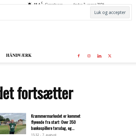
C
18.4
Copenhagen
fredag 7. august 2026
HÅNDVÆRK
det fortsætter
Kræmmermarkedet er kommet
flyvende fra start: Over 350
bankospillere torsdag, og...
15:32 - 7. august