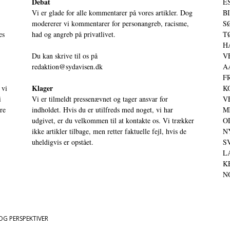
Debat
ES
Vi er glade for alle kommentarer på vores artikler. Dog
BI
modererer vi kommentarer for personangreb, racisme,
SØ
es
had og angreb på privatlivet.
TØ
HA
Du kan skrive til os på
VE
redaktion@sydavisen.dk
AA
FR
Klager
 vi
KO
i
Vi er tilmeldt pressenævnet og tager ansvar for
VE
ere
indholdet. Hvis du er utilfreds med noget, vi har
MI
udgivet, er du velkommen til at kontakte os. Vi trækker
OD
ikke artikler tilbage, men retter faktuelle fejl, hvis de
NY
uheldigvis er opstået.
SV
LA
KE
NO
OG PERSPEKTIVER