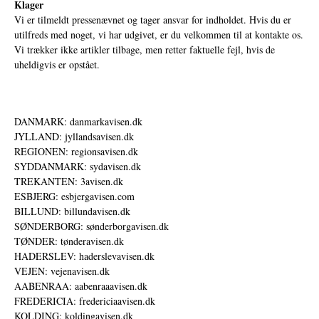
Klager
Vi er tilmeldt pressenævnet og tager ansvar for indholdet. Hvis du er
utilfreds med noget, vi har udgivet, er du velkommen til at kontakte os.
Vi trækker ikke artikler tilbage, men retter faktuelle fejl, hvis de
uheldigvis er opstået.
DANMARK: danmarkavisen.dk
JYLLAND: jyllandsavisen.dk
REGIONEN: regionsavisen.dk
SYDDANMARK: sydavisen.dk
TREKANTEN: 3avisen.dk
ESBJERG: esbjergavisen.com
BILLUND: billundavisen.dk
SØNDERBORG: sønderborgavisen.dk
TØNDER: tønderavisen.dk
HADERSLEV: haderslevavisen.dk
VEJEN: vejenavisen.dk
AABENRAA: aabenraaavisen.dk
FREDERICIA: fredericiaavisen.dk
KOLDING: koldingavisen.dk