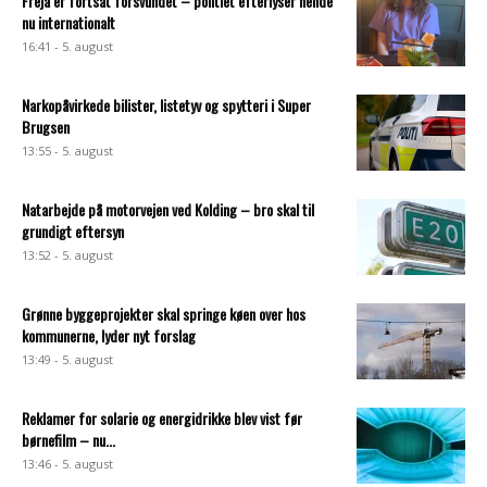
Freja er fortsat forsvundet – politiet efterlyser hende
nu internationalt
16:41 - 5. august
Narkopåvirkede bilister, listetyv og spytteri i Super
Brugsen
13:55 - 5. august
Natarbejde på motorvejen ved Kolding – bro skal til
grundigt eftersyn
13:52 - 5. august
Grønne byggeprojekter skal springe køen over hos
kommunerne, lyder nyt forslag
13:49 - 5. august
Reklamer for solarie og energidrikke blev vist før
børnefilm – nu...
13:46 - 5. august