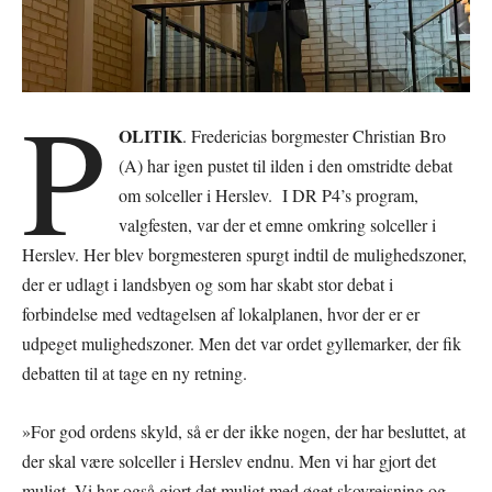
P
OLITIK
. Fredericias borgmester Christian Bro
(A) har igen pustet til ilden i den omstridte debat
om solceller i Herslev. I DR P4’s program,
valgfesten, var der et emne omkring solceller i
Herslev. Her blev borgmesteren spurgt indtil de mulighedszoner,
der er udlagt i landsbyen og som har skabt stor debat i
forbindelse med vedtagelsen af lokalplanen, hvor der er er
udpeget mulighedszoner. Men det var ordet gyllemarker, der fik
debatten til at tage en ny retning.
»For god ordens skyld, så er der ikke nogen, der har besluttet, at
der skal være solceller i Herslev endnu. Men vi har gjort det
muligt. Vi har også gjort det muligt med øget skovrejsning og