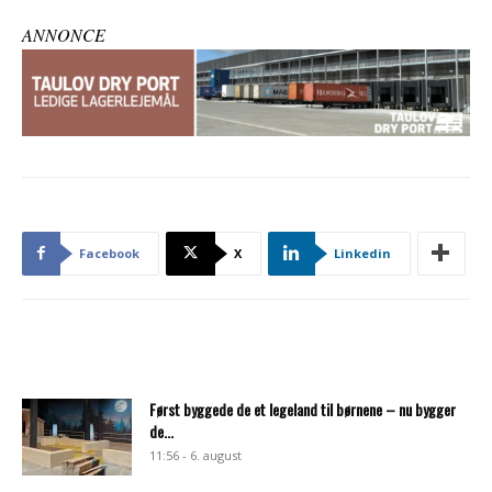
ANNONCE
Facebook
X
Linkedin
Først byggede de et legeland til børnene – nu bygger
de...
11:56 - 6. august