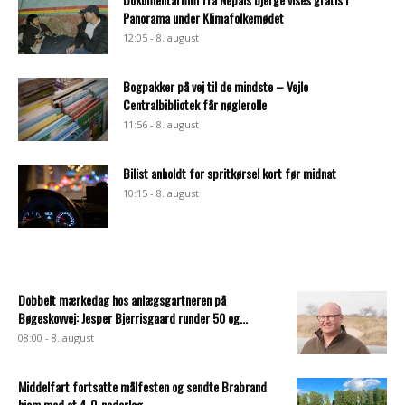
Panorama under Klimafolkemødet
12:05 - 8. august
Bogpakker på vej til de mindste – Vejle
Centralbibliotek får nøglerolle
11:56 - 8. august
Bilist anholdt for spritkørsel kort før midnat
10:15 - 8. august
Dobbelt mærkedag hos anlægsgartneren på
Bøgeskovvej: Jesper Bjerrisgaard runder 50 og...
08:00 - 8. august
Middelfart fortsatte målfesten og sendte Brabrand
hjem med et 4-0-nederlag