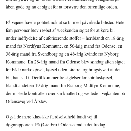
åben gade og nu er sigtet for at forstyrre den offentlige orden.
På vejene havde politiet nok at se til med påvirkede bilister. Hele
fem personer blev i løbet af weekenden sigtet for at køre bil
under indflydelse af euforiserende stoffer – heriblandt en 18-årig
mand fra Nordfyns Kommune, en 56-årig mand fra Odense, en
38-årig mand fra Svendborg og en 48-årig kvinde fra Nyborg
Kommune. En 28-årig mand fra Odense blev søndag aften sigtet
for både narkokørsel, kørsel uden førerret og brugstyveri af den
bil, han sad i. Dertil kommer tre sigtelser for spirituskørsel,
blandt andet en 19-årig mand fra Faaborg-Midtfyn Kommune,
der mistede kontrollen over sin knallert og væltede i vejkanten på
Odensevej ved Årslev.
Også de mere klassiske færdselsuheld fandt vej til
døgnrapporten. På Østerbro i Odense endte det fredag