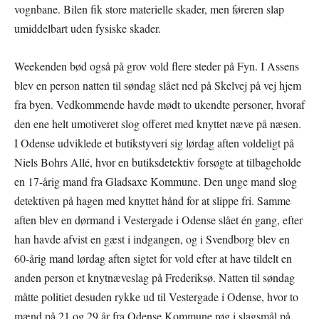
vognbane. Bilen fik store materielle skader, men føreren slap
umiddelbart uden fysiske skader.
Weekenden bød også på grov vold flere steder på Fyn. I Assens
blev en person natten til søndag slået ned på Skelvej på vej hjem
fra byen. Vedkommende havde mødt to ukendte personer, hvoraf
den ene helt umotiveret slog offeret med knyttet næve på næsen.
I Odense udviklede et butikstyveri sig lørdag aften voldeligt på
Niels Bohrs Allé, hvor en butiksdetektiv forsøgte at tilbageholde
en 17-årig mand fra Gladsaxe Kommune. Den unge mand slog
detektiven på hagen med knyttet hånd for at slippe fri. Samme
aften blev en dørmand i Vestergade i Odense slået én gang, efter
han havde afvist en gæst i indgangen, og i Svendborg blev en
60-årig mand lørdag aften sigtet for vold efter at have tildelt en
anden person et knytnæveslag på Frederiksø. Natten til søndag
måtte politiet desuden rykke ud til Vestergade i Odense, hvor to
mænd på 21 og 29 år fra Odense Kommune røg i slagsmål på