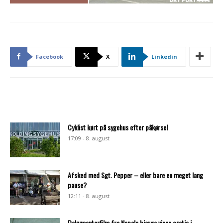
Facebook
X
Linkedin
Cyklist kørt på sygehus efter påkørsel
17:09 - 8. august
Afsked med Sgt. Pepper – eller bare en meget lang
pause?
12:11 - 8. august
Dokumentarfilm fra Nepals bjerge vises gratis i