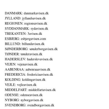
DANMARK: danmarkavisen.dk
JYLLAND: jyllandsavisen.dk
REGIONEN: regionsavisen.dk
SYDDANMARK: sydavisen.dk
TREKANTEN: 3avisen.dk
ESBJERG: esbjergavisen.com
BILLUND: billundavisen.dk
SØNDERBORG: sønderborgavisen.dk
TØNDER: tønderavisen.dk
HADERSLEV: haderslevavisen.dk
VEJEN: vejenavisen.dk
AABENRAA: aabenraaavisen.dk
FREDERICIA: fredericiaavisen.dk
KOLDING: koldingavisen.dk
VEJLE: vejleavisen.dk
MIDDELFART: middelfartavisen.dk
ODENSE: odenseavisen.dk
NYBORG: nyborgavisen.dk
SVENDBORG: svendborgavisen.dk