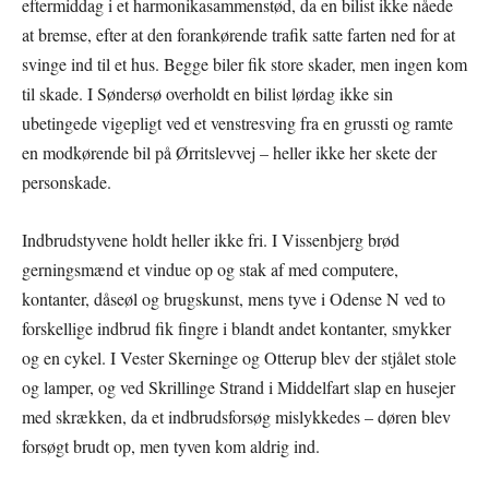
eftermiddag i et harmonikasammenstød, da en bilist ikke nåede
at bremse, efter at den forankørende trafik satte farten ned for at
svinge ind til et hus. Begge biler fik store skader, men ingen kom
til skade. I Søndersø overholdt en bilist lørdag ikke sin
ubetingede vigepligt ved et venstresving fra en grussti og ramte
en modkørende bil på Ørritslevvej – heller ikke her skete der
personskade.
Indbrudstyvene holdt heller ikke fri. I Vissenbjerg brød
gerningsmænd et vindue op og stak af med computere,
kontanter, dåseøl og brugskunst, mens tyve i Odense N ved to
forskellige indbrud fik fingre i blandt andet kontanter, smykker
og en cykel. I Vester Skerninge og Otterup blev der stjålet stole
og lamper, og ved Skrillinge Strand i Middelfart slap en husejer
med skrækken, da et indbrudsforsøg mislykkedes – døren blev
forsøgt brudt op, men tyven kom aldrig ind.