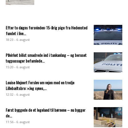
Efter to døgns forsvinden: 15-årig pige fra Hedensted
fundet i live...
18:23 - 6. august
Påvirket bilist smadrede ind i tankanlæg – og beruset
togpassager befamlede...
15:20 - 6. august
Louise Mejnert Ferslev om vejen mod en tredje
Lillebæltsbro: »Jeg synes,...
12:32 - 6. august
Først byggede de et legeland til børnene – nu bygger
de...
11:56 - 6. august