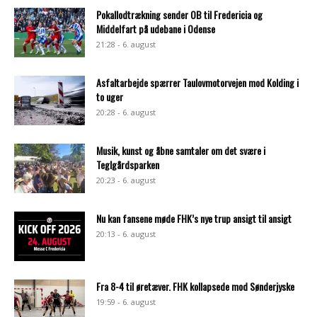
Pokallodtrækning sender OB til Fredericia og
Middelfart på udebane i Odense
21:28 - 6. august
Asfaltarbejde spærrer Taulovmotorvejen mod Kolding i
to uger
20:28 - 6. august
Musik, kunst og åbne samtaler om det svære i
Teglgårdsparken
20:23 - 6. august
Nu kan fansene møde FHK’s nye trup ansigt til ansigt
20:13 - 6. august
Fra 8-4 til øretæver. FHK kollapsede mod Sønderjyske
19:59 - 6. august