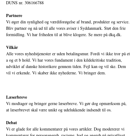
DUNS nr. 306166788
Partnere
Vi øger din synlighed og værdiforøgelse af brand, produkter og service.
Bliv partner og nå ud til alle vores aviser i Syddanmark. Støt den frie
formidling. Vi har friheden til at blive klogere. Se mere på
dkq.dk.
Vilkår
Alle vores nyhedstjenester er uden betalingsmur. Fordi vi ikke tror på et
a og et b hold. Vi har vores fundament i den kildekritiske tradition,
udviklet af danske historikere gennem tiden. Fejl kan og vil ske. Dem
vil vi erkende. Vi skaber ikke nyhederne. Vi bringer dem.
Læserbreve
Vi modtager og bringer gerne læserbreve. Vi gør dog opmærksom på,
at læserbrevet skal være unikt og udelukkende indsendt til os.
Debat
Vi er glade for alle kommentarer på vores artikler. Dog modererer vi
kommentarer for personangreb, racisme, had og angreb på privatlivet.