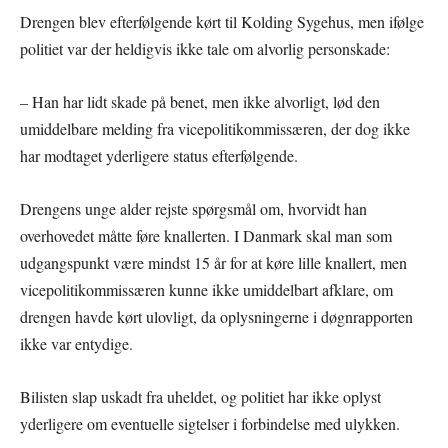
Drengen blev efterfølgende kørt til Kolding Sygehus, men ifølge
politiet var der heldigvis ikke tale om alvorlig personskade:
– Han har lidt skade på benet, men ikke alvorligt, lød den
umiddelbare melding fra vicepolitikommissæren, der dog ikke
har modtaget yderligere status efterfølgende.
Drengens unge alder rejste spørgsmål om, hvorvidt han
overhovedet måtte føre knallerten. I Danmark skal man som
udgangspunkt være mindst 15 år for at køre lille knallert, men
vicepolitikommissæren kunne ikke umiddelbart afklare, om
drengen havde kørt ulovligt, da oplysningerne i døgnrapporten
ikke var entydige.
Bilisten slap uskadt fra uheldet, og politiet har ikke oplyst
yderligere om eventuelle sigtelser i forbindelse med ulykken.