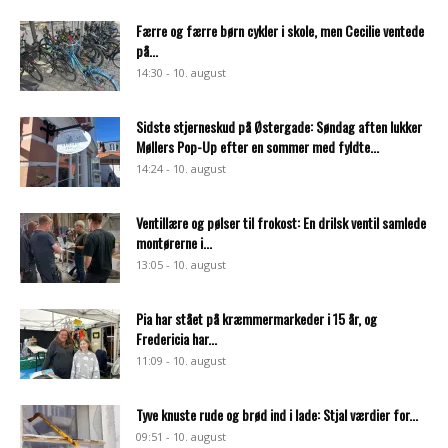
Færre og færre børn cykler i skole, men Cecilie ventede
på...
14:30 - 10. august
Sidste stjerneskud på Østergade: Søndag aften lukker
Møllers Pop-Up efter en sommer med fyldte...
14:24 - 10. august
Ventillære og pølser til frokost: En drilsk ventil samlede
montørerne i...
13:05 - 10. august
Pia har stået på kræmmermarkeder i 15 år, og
Fredericia har...
11:09 - 10. august
Tyve knuste rude og brød ind i lade: Stjal værdier for...
09:51 - 10. august