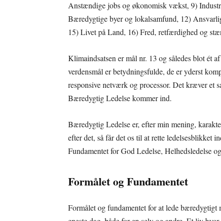
Anstændige jobs og økonomisk vækst, 9) Industri,
Bæredygtige byer og lokalsamfund, 12) Ansvarligt
15) Livet på Land, 16) Fred, retfærdighed og stær
Klimaindsatsen er mål nr. 13 og således blot ét 
verdensmål er betydningsfulde, de er yderst komp
responsive netværk og processor. Det kræver et sæ
Bæredygtig Ledelse kommer ind.
Bæredygtig Ledelse er, efter min mening, karakter
efter det, så får det os til at rette ledelsesblikke
Fundamentet for God Ledelse, Helhedsledelse o
Formålet og Fundamentet
Formålet og fundamentet for at lede bæredygtigt 
eneste dag, både for en selv og andre. Et liv hvor d