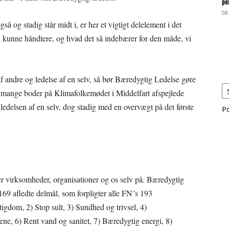
pe
08
 og stadig står midt i, er her et vigtigt delelement i det
 kunne håndtere, og hvad det så indebærer for den måde, vi
 andre og ledelse af en selv, så bør Bæredygtig Ledelse gøre
s mange boder på Klimafolkemødet i Middelfart afspejlede
ledelsen af en selv, dog stadig med en overvægt på det første
P
 virksomheder, organisationer og os selv på. Bæredygtig
169 afledte delmål, som forpligter alle FN´s 193
igdom, 2) Stop sult, 3) Sundhed og trivsel, 4)
ene, 6) Rent vand og sanitet, 7) Bæredygtig energi, 8)