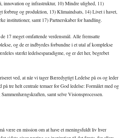
 innovation og infrastruktur, 10) Mindre ulighed, 11)
 forbrug og produktion, 13) Klimaindsats, 14) Livet i havet,
ke institutioner, samt 17) Partnerskaber for handling.
af de 17 meget omfattende verdensmål. Alle fremsatte
lekse, og de er indbyrdes forbundne i et utal af komplekse
rdeles stærkt ledelsesparadigme, og er det her, begrebet
iseret ved, at når vi tager Bæredygtigt Ledelse på os og leder
t ind på tre helt centrale temaer for God ledelse: Formålet med og
g Sammenhængskraften, samt selve Visionsprocessen.
må være en mission om at have et meningsfuldt liv hver
et sidste giver næring og inspiration til det første, for ellers