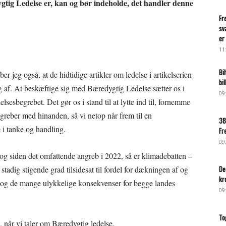
gtig Ledelse er, kan og bør indeholde, det handler denne
Fr
sv
er 
11
Bi
 jeg også, at de hidtidige artikler om ledelse i artikelserien
bi
 af. At beskæftige sig med Bæredygtig Ledelse sætter os i
09
edelsesbegrebet. Det gør os i stand til at lytte ind til, fornemme
greber med hinanden, så vi netop når frem til en
38
e i tanke og handling.
Fr
09
 og siden det omfattende angreb i 2022, så er klimadebatten –
stadig stigende grad tilsidesat til fordel for dækningen af og
De
kr
 og de mange ulykkelige konsekvenser for begge landes
09
To
 når vi taler om Bæredygtig ledelse.