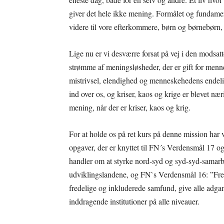
giver det hele ikke mening. Formålet og fundamen
videre til vore efterkommere, børn og børnebørn
Lige nu er vi desværre forsat på vej i den modsa
strømme af meningsløsheder, der er gift for menn
mistrivsel, elendighed og menneskehedens endelig
ind over os, og kriser, kaos og krige er blevet næ
mening, når der er kriser, kaos og krig.
For at holde os på ret kurs på denne mission har vo
opgaver, der er knyttet til FN´s Verdensmål 17 o
handler om at styrke nord-syd og syd-syd-samarbej
udviklingslandene, og FN`s Verdensmål 16: ”Fred,
fredelige og inkluderede samfund, give alle adgan
inddragende institutioner på alle niveauer.