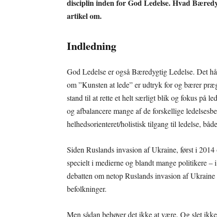
disciplin inden for God Ledelse. Hvad Bæredy
artikel om.
Indledning
God Ledelse er også Bæredygtig Ledelse. Det håber
om ”Kunsten at lede” er udtryk for og bærer præg
stand til at rette et helt særligt blik og fokus på l
og afbalancere mange af de forskellige ledelsesbe
helhedsorienteret/holistisk tilgang til ledelse, båd
Siden Ruslands invasion af Ukraine, først i 2014
specielt i medierne og blandt mange politikere – i 
debatten om netop Ruslands invasion af Ukraine
befolkninger.
Men sådan behøver det ikke at være. Og slet ikke,