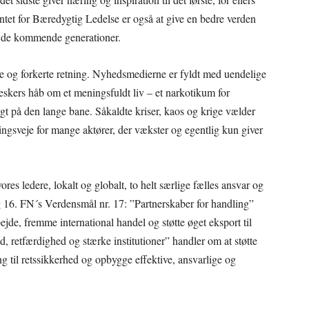
tet for Bæredygtig Ledelse er også at give en bedre verden
, de kommende generationer.
tte og forkerte retning. Nyhedsmedierne er fyldt med uendelige
eskers håb om et meningsfuldt liv – et narkotikum for
t på den lange bane. Såkaldte kriser, kaos og krige vælder
ringsveje for mange aktører, der vækster og egentlig kun giver
res ledere, lokalt og globalt, to helt særlige fælles ansvar og
g 16. FN´s Verdensmål nr. 17: ”Partnerskaber for handling”
de, fremme international handel og støtte øget eksport til
 retfærdighed og stærke institutioner” handler om at støtte
g til retssikkerhed og opbygge effektive, ansvarlige og