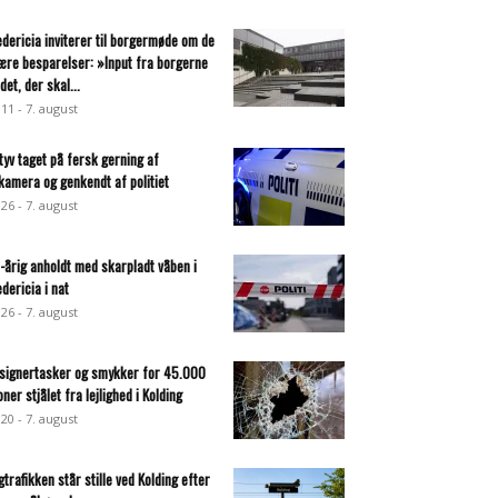
edericia inviterer til borgermøde om de
ære besparelser: »Input fra borgerne
det, der skal...
:11 - 7. august
ltyv taget på fersk gerning af
lkamera og genkendt af politiet
:26 - 7. august
-årig anholdt med skarpladt våben i
edericia i nat
:26 - 7. august
signertasker og smykker for 45.000
oner stjålet fra lejlighed i Kolding
:20 - 7. august
gtrafikken står stille ved Kolding efter