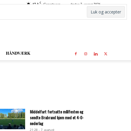
C
17.3
Copenhagen
fredag 7. august 2026
HÅNDVÆRK
Middelfart fortsatte målfesten og
sendte Brabrand hjem med et 4-0-
nederlag
21:28 - 7. august