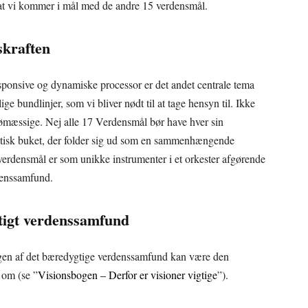
 at vi kommer i mål med de andre 15 verdensmål.
kraften
sponsive og dynamiske processor er det andet centrale tema
ige bundlinjer, som vi bliver nødt til at tage hensyn til. Ikke
ømæssige. Nej alle 17 Verdensmål bør have hver sin
istisk buket, der folder sig ud som en sammenhængende
 verdensmål er som unikke instrumenter i et orkester afgørende
denssamfund.
tigt verdenssamfund
gen af det bæredygtige verdenssamfund kan være den
 om (se ”
Visionsbogen – Derfor er visioner vigtige
”).