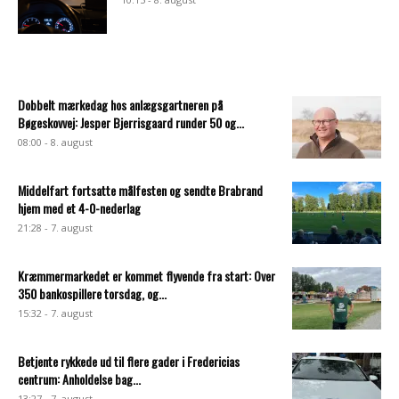
Dobbelt mærkedag hos anlægsgartneren på
Bøgeskovvej: Jesper Bjerrisgaard runder 50 og...
08:00 - 8. august
Middelfart fortsatte målfesten og sendte Brabrand
hjem med et 4-0-nederlag
21:28 - 7. august
Kræmmermarkedet er kommet flyvende fra start: Over
350 bankospillere torsdag, og...
15:32 - 7. august
Betjente rykkede ud til flere gader i Fredericias
centrum: Anholdelse bag...
13:27 - 7. august