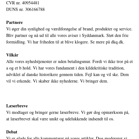
CVR nr. 40954481
DUNS nr. 306166788
Partnere
Vi øger din synlighed og værdiforøgelse af brand, produkter og service.
Bliv partner og nå ud til alle vores aviser i Syddanmark. Støt den frie
formidling. Vi har friheden til at blive klogere. Se mere på
dkq.dk.
Vilkår
Alle vores nyhedstjenester er uden betalingsmur. Fordi vi ikke tror på et
a og et b hold. Vi har vores fundament i den kildekritiske tradition,
udviklet af danske historikere gennem tiden. Fejl kan og vil ske. Dem
vil vi erkende. Vi skaber ikke nyhederne. Vi bringer dem.
Læserbreve
Vi modtager og bringer gerne læserbreve. Vi gør dog opmærksom på,
at læserbrevet skal være unikt og udelukkende indsendt til os.
Debat
Vi er glade for alle kommentarer på vores artikler. Dog modererer vi