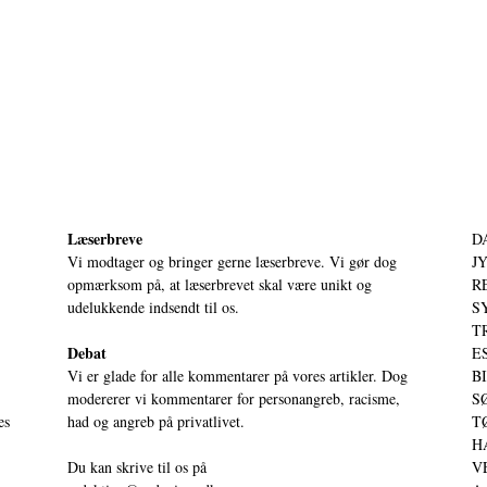
Læserbreve
D
Vi modtager og bringer gerne læserbreve. Vi gør dog
JY
opmærksom på, at læserbrevet skal være unikt og
RE
udelukkende indsendt til os.
S
T
Debat
ES
Vi er glade for alle kommentarer på vores artikler. Dog
BI
modererer vi kommentarer for personangreb, racisme,
SØ
es
had og angreb på privatlivet.
TØ
HA
Du kan skrive til os på
VE