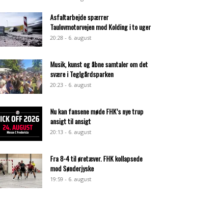
Asfaltarbejde spærrer
Taulovmotorvejen mod Kolding i to uger
20:28 - 6. august
Musik, kunst og åbne samtaler om det
svære i Teglgårdsparken
20:23 - 6. august
Nu kan fansene møde FHK’s nye trup
ansigt til ansigt
20:13 - 6. august
Fra 8-4 til øretæver. FHK kollapsede
mod Sønderjyske
19:59 - 6. august