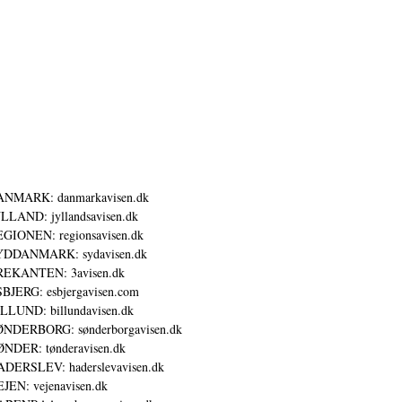
ANMARK: danmarkavisen.dk
LLAND: jyllandsavisen.dk
GIONEN: regionsavisen.dk
YDDANMARK: sydavisen.dk
REKANTEN: 3avisen.dk
BJERG: esbjergavisen.com
LLUND: billundavisen.dk
NDERBORG: sønderborgavisen.dk
NDER: tønderavisen.dk
DERSLEV: haderslevavisen.dk
JEN: vejenavisen.dk