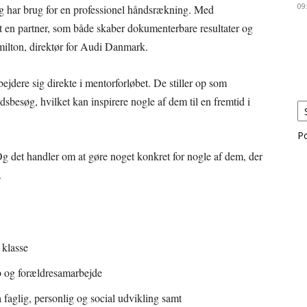
09
 og har brug for en professionel håndsrækning. Med
n partner, som både skaber dokumenterbare resultater og
milton, direktør for Audi Danmark.
dere sig direkte i mentorforløbet. De stiller op som
sbesøg, hvilket kan inspirere nogle af dem til en fremtid i
P
g det handler om at gøre noget konkret for nogle af dem, der
.
 klasse
b og forældresamarbejde
faglig, personlig og social udvikling samt