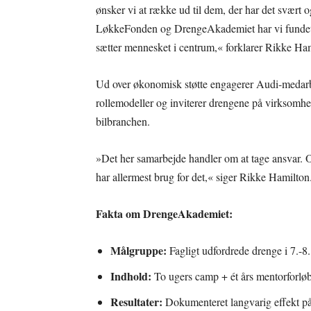
ønsker vi at række ud til dem, der har det svært
LøkkeFonden og DrengeAkademiet har vi fundet e
sætter mennesket i centrum,« forklarer Rikke Ha
Ud over økonomisk støtte engagerer Audi-medarbej
rollemodeller og inviterer drengene på virksomhed
bilbranchen.
»Det her samarbejde handler om at tage ansvar. O
har allermest brug for det,« siger Rikke Hamilton
Fakta om DrengeAkademiet:
Målgruppe:
Fagligt udfordrede drenge i 7.-8.
Indhold:
To ugers camp + ét års mentorforlø
Resultater:
Dokumenteret langvarig effekt på 