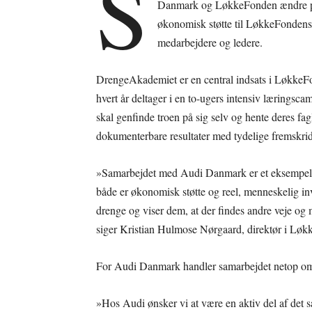
S
Danmark og LøkkeFonden ændre på 
økonomisk støtte til LøkkeFondens
medarbejdere og ledere.
DrengeAkademiet er en central indsats i LøkkeFon
hvert år deltager i en to-ugers intensiv læringsca
skal genfinde troen på sig selv og hente deres fag
dokumenterbare resultater med tydelige fremskridt
»Samarbejdet med Audi Danmark er et eksempel på 
både er økonomisk støtte og reel, menneskelig inv
drenge og viser dem, at der findes andre veje og m
siger Kristian Hulmose Nørgaard, direktør i Lø
For Audi Danmark handler samarbejdet netop om 
»Hos Audi ønsker vi at være en aktiv del af det s