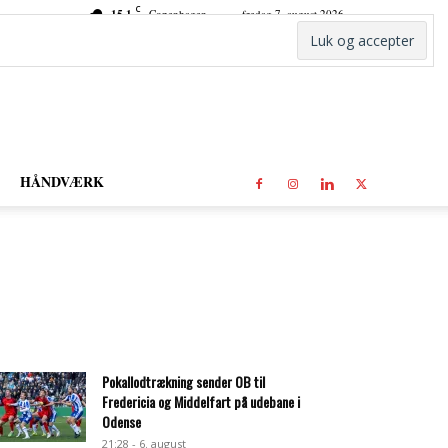
C
15.1
Copenhagen
fredag 7. august 2026
HÅNDVÆRK
Pokallodtrækning sender OB til
Fredericia og Middelfart på udebane i
Odense
21:28 - 6. august