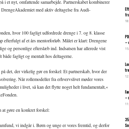
i et nyt, omfattende samarbejde. Partnerskabet kombinerer
Ef
 DrengeAkademiet med aktiv deltagelse fra Audi-
fr
18
den, hvor 100 fagligt udfordrede drenge i 7. og 8. klasse
På
mp efterfulgt af et års mentorforløb. Målet er klart: Drengene
– 
lige og personlige efterslæb ind. Indsatsen har allerede vist
15
 både fagligt og mentalt hos deltagerne.
Lo
tr
det, der virkelig gør en forskel: Et partnerskab, hvor der
12
olvering. Når rollemodeller fra erhvervslivet møder vores
uligheder i livet, så kan det flytte noget helt fundamentalt,«
Fø
kkeFonden.
– 
11
at gøre en konkret forskel:
35
amfund, vi indgår i. Børn og unge er vores fremtid, og derfor
Sn