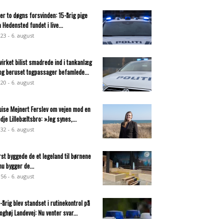
ter to døgns forsvinden: 15-årig pige
a Hedensted fundet i live...
:23 - 6. august
virket bilist smadrede ind i tankanlæg
og beruset togpassager befamlede...
:20 - 6. august
uise Mejnert Ferslev om vejen mod en
edje Lillebæltsbro: »Jeg synes,...
:32 - 6. august
rst byggede de et legeland til børnene
nu bygger de...
:56 - 6. august
-årig blev standset i rutinekontrol på
oghøj Landevej: Nu venter svar...