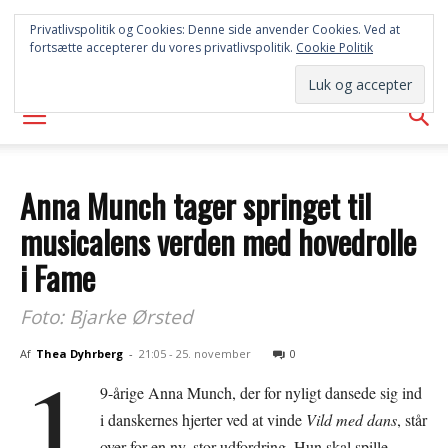
SYD
Privatlivspolitik og Cookies: Denne side anvender Cookies. Ved at
fortsætte accepterer du vores privatlivspolitik.
Cookie Politik
AVISEN
Anna Munch tager springet til
musicalens verden med hovedrolle
i Fame
Foto: Bjarke Ørsted
1
Af
Thea Dyhrberg
-
21:05 - 25. november
0
9-årige Anna Munch, der for nyligt dansede sig ind
i danskernes hjerter ved at vinde
Vild med dans
, står
over for en ny, stor udfordring. Hun skal spille