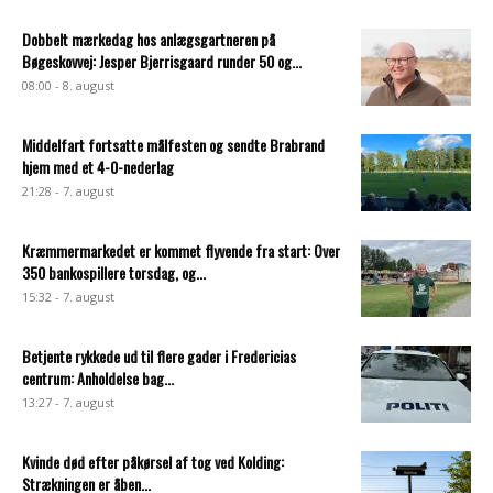
Dobbelt mærkedag hos anlægsgartneren på
Bøgeskovvej: Jesper Bjerrisgaard runder 50 og...
08:00 - 8. august
Middelfart fortsatte målfesten og sendte Brabrand
hjem med et 4-0-nederlag
21:28 - 7. august
Kræmmermarkedet er kommet flyvende fra start: Over
350 bankospillere torsdag, og...
15:32 - 7. august
Betjente rykkede ud til flere gader i Fredericias
centrum: Anholdelse bag...
13:27 - 7. august
Kvinde død efter påkørsel af tog ved Kolding:
Strækningen er åben...