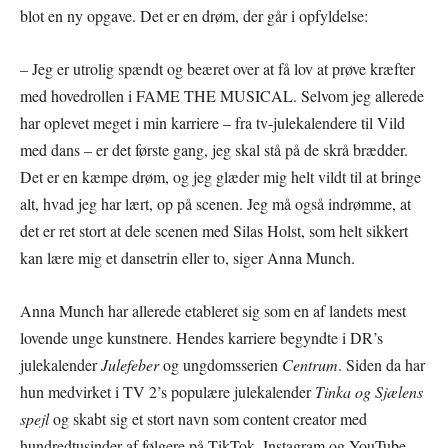
blot en ny opgave. Det er en drøm, der går i opfyldelse:
– Jeg er utrolig spændt og beæret over at få lov at prøve kræfter
med hovedrollen i FAME THE MUSICAL. Selvom jeg allerede
har oplevet meget i min karriere – fra tv-julekalendere til Vild
med dans – er det første gang, jeg skal stå på de skrå brædder.
Det er en kæmpe drøm, og jeg glæder mig helt vildt til at bringe
alt, hvad jeg har lært, op på scenen. Jeg må også indrømme, at
det er ret stort at dele scenen med Silas Holst, som helt sikkert
kan lære mig et dansetrin eller to, siger Anna Munch.
Anna Munch har allerede etableret sig som en af landets mest
lovende unge kunstnere. Hendes karriere begyndte i DR’s
julekalender
Julefeber
og ungdomsserien
Centrum
. Siden da har
hun medvirket i TV 2’s populære julekalender
Tinka og Sjælens
spejl
og skabt sig et stort navn som content creator med
hundredtusinder af følgere på TikTok, Instagram og YouTube.