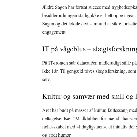
Ældre Sagen har fortsat succes med tryghedsopk
bisidderordningen stadig ikke er helt oppe i gea
Sagen og det lokale civilsamfund at sikre fortsatt
engagement.
IT på vågeblus – slægtsforsknin
På IT-fronten står datacaféen midlertidigt stille p
ikke i år. Til gengæld trives slægtsforskning, so
selv.
Kultur og samvær med smil og l
Året har budt på masser af kultur, fællessang med
deltagelse. Især ”Madklubben for mænd” har været
fællesskabet med »I dagligstuen«, et initiativ de
og godt humør.