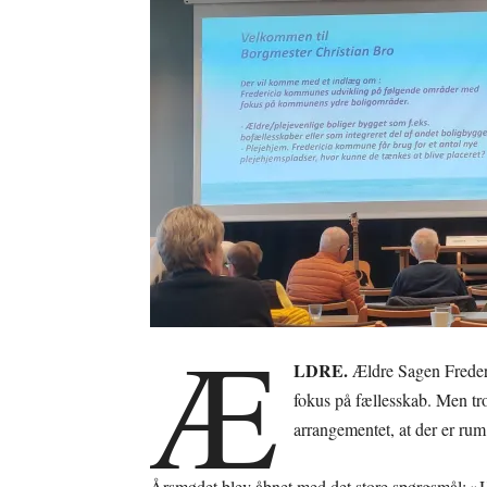
Æ
LDRE.
Ældre Sagen Frederi
fokus på fællesskab. Men tr
arrangementet, at der er rum 
Årsmødet blev åbnet med det store spørgsmål: »Hva