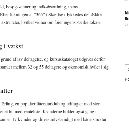
ald, besøgsvenner og indkøbsordning, mens
Mi
r. Efter lukningen af ”365” i Skærbæk lykkedes det Ældre
Br
e aktiviteter, hvilket vidner om foreningens stærke lokale
21
g i vækst
å grund af lav deltagelse, og kursuskataloget udgives derfor
m samler mellem 32 og 55 deltagere og økonomisk hviler i sig
P
atter
 Erling, en populær litteraturklub og udflugter med stor
 et hit med venteliste. Kvinderne holder også gang i
r samler 17 kvinder og drives selvstændigt med både struktur