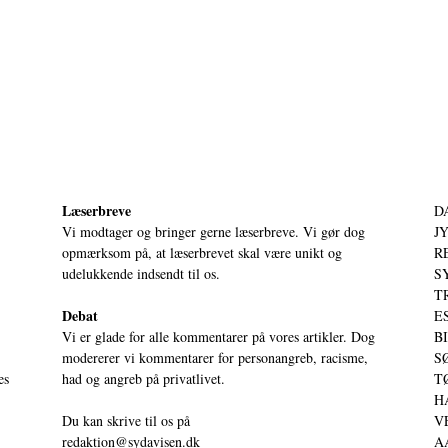
Læserbreve
D
Vi modtager og bringer gerne læserbreve. Vi gør dog
JY
opmærksom på, at læserbrevet skal være unikt og
RE
udelukkende indsendt til os.
S
T
Debat
ES
Vi er glade for alle kommentarer på vores artikler. Dog
BI
modererer vi kommentarer for personangreb, racisme,
SØ
es
had og angreb på privatlivet.
TØ
HA
Du kan skrive til os på
VE
redaktion@sydavisen.dk
AA