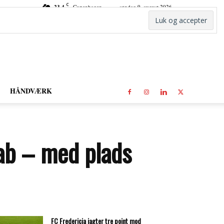
C
23.4
Copenhagen
søndag 9. august 2026
HÅNDVÆRK
kab – med plads
FC Fredericia jagter tre point mod