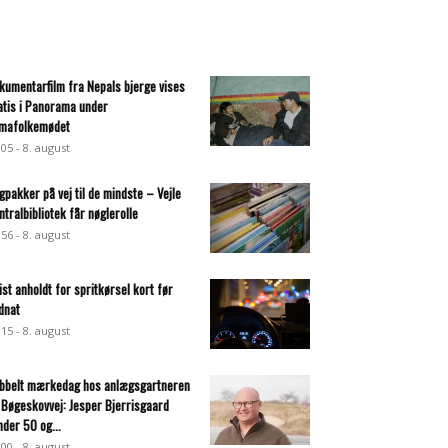
kumentarfilm fra Nepals bjerge vises
atis i Panorama under
imafolkemødet
:05 - 8. august
gpakker på vej til de mindste – Vejle
ntralbibliotek får nøglerolle
:56 - 8. august
list anholdt for spritkørsel kort før
dnat
:15 - 8. august
bbelt mærkedag hos anlægsgartneren
 Bøgeskovvej: Jesper Bjerrisgaard
nder 50 og...
:00 - 8. august