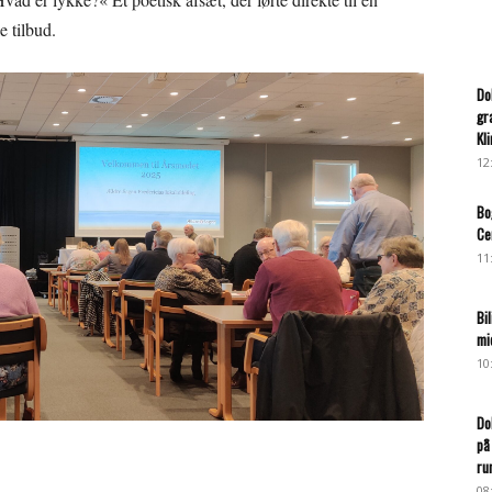
e tilbud.
Do
gr
Kl
12
Bo
Ce
11
Bi
mi
10
Do
på
ru
08