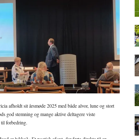
cia afholdt sit årsmøde 2025 med både alvor, lune og stort
ods god stemning og mange aktive deltagere viste
til forbedring.
d er lykke?« Et poetisk afsæt, der førte direkte til en