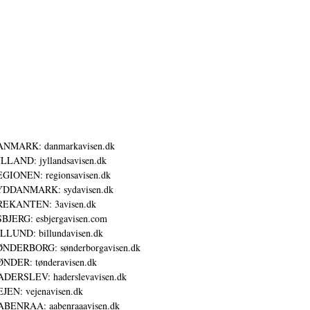
ANMARK: danmarkavisen.dk
LLAND: jyllandsavisen.dk
GIONEN: regionsavisen.dk
YDDANMARK: sydavisen.dk
REKANTEN: 3avisen.dk
BJERG: esbjergavisen.com
LLUND: billundavisen.dk
NDERBORG: sønderborgavisen.dk
NDER: tønderavisen.dk
DERSLEV: haderslevavisen.dk
JEN: vejenavisen.dk
BENRAA: aabenraaavisen.dk