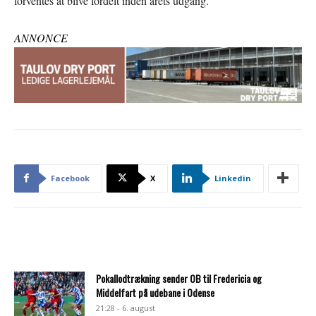
forventes at blive fordelt inden årets udgang.
ANNONCE
Facebook
X
Linkedin
Pokallodtrækning sender OB til Fredericia og
Middelfart på udebane i Odense
21:28 - 6. august