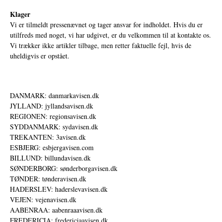
Klager
Vi er tilmeldt pressenævnet og tager ansvar for indholdet. Hvis du er
utilfreds med noget, vi har udgivet, er du velkommen til at kontakte os.
Vi trækker ikke artikler tilbage, men retter faktuelle fejl, hvis de
uheldigvis er opstået.
DANMARK: danmarkavisen.dk
JYLLAND: jyllandsavisen.dk
REGIONEN: regionsavisen.dk
SYDDANMARK: sydavisen.dk
TREKANTEN: 3avisen.dk
ESBJERG: esbjergavisen.com
BILLUND: billundavisen.dk
SØNDERBORG: sønderborgavisen.dk
TØNDER: tønderavisen.dk
HADERSLEV: haderslevavisen.dk
VEJEN: vejenavisen.dk
AABENRAA: aabenraaavisen.dk
FREDERICIA: fredericiaavisen.dk