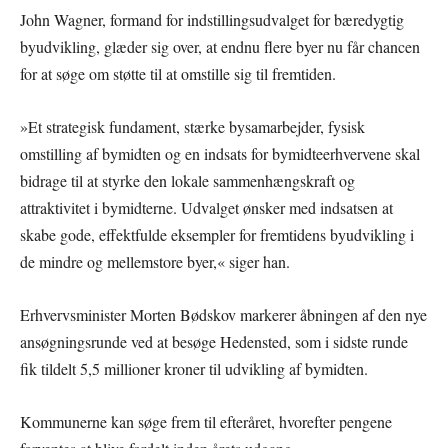
John Wagner, formand for indstillingsudvalget for bæredygtig
byudvikling, glæder sig over, at endnu flere byer nu får chancen
for at søge om støtte til at omstille sig til fremtiden.
»Et strategisk fundament, stærke bysamarbejder, fysisk
omstilling af bymidten og en indsats for bymidteerhvervene skal
bidrage til at styrke den lokale sammenhængskraft og
attraktivitet i bymidterne. Udvalget ønsker med indsatsen at
skabe gode, effektfulde eksempler for fremtidens byudvikling i
de mindre og mellemstore byer,« siger han.
Erhvervsminister Morten Bødskov markerer åbningen af den nye
ansøgningsrunde ved at besøge Hedensted, som i sidste runde
fik tildelt 5,5 millioner kroner til udvikling af bymidten.
Kommunerne kan søge frem til efteråret, hvorefter pengene