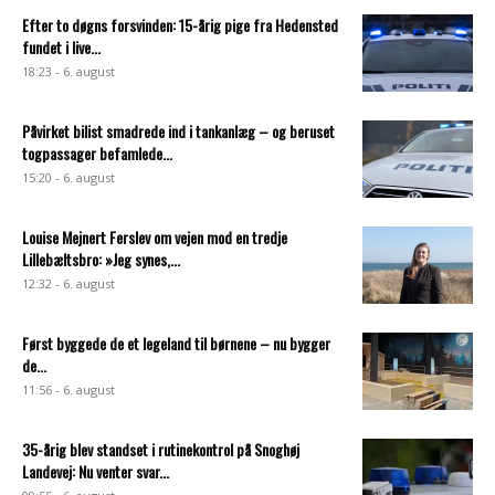
Efter to døgns forsvinden: 15-årig pige fra Hedensted
fundet i live...
18:23 - 6. august
Påvirket bilist smadrede ind i tankanlæg – og beruset
togpassager befamlede...
15:20 - 6. august
Louise Mejnert Ferslev om vejen mod en tredje
Lillebæltsbro: »Jeg synes,...
12:32 - 6. august
Først byggede de et legeland til børnene – nu bygger
de...
11:56 - 6. august
35-årig blev standset i rutinekontrol på Snoghøj
Landevej: Nu venter svar...