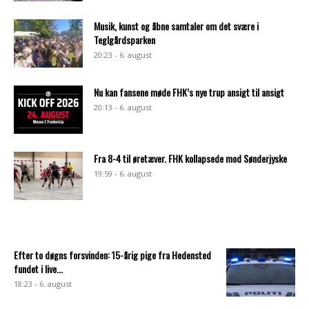
Musik, kunst og åbne samtaler om det svære i
Teglgårdsparken
20:23 - 6. august
Nu kan fansene møde FHK’s nye trup ansigt til ansigt
20:13 - 6. august
Fra 8-4 til øretæver. FHK kollapsede mod Sønderjyske
19:59 - 6. august
Efter to døgns forsvinden: 15-årig pige fra Hedensted
fundet i live...
18:23 - 6. august