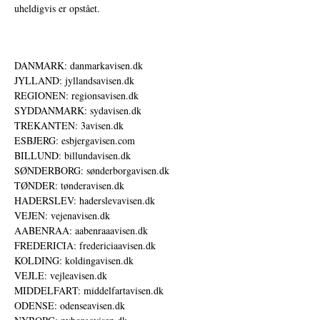
uheldigvis er opstået.
DANMARK: danmarkavisen.dk
JYLLAND: jyllandsavisen.dk
REGIONEN: regionsavisen.dk
SYDDANMARK: sydavisen.dk
TREKANTEN: 3avisen.dk
ESBJERG: esbjergavisen.com
BILLUND: billundavisen.dk
SØNDERBORG: sønderborgavisen.dk
TØNDER: tønderavisen.dk
HADERSLEV: haderslevavisen.dk
VEJEN: vejenavisen.dk
AABENRAA: aabenraaavisen.dk
FREDERICIA: fredericiaavisen.dk
KOLDING: koldingavisen.dk
VEJLE: vejleavisen.dk
MIDDELFART: middelfartavisen.dk
ODENSE: odenseavisen.dk