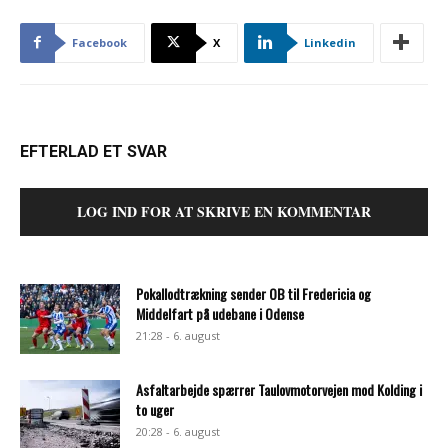
Facebook
X
Linkedin
EFTERLAD ET SVAR
LOG IND FOR AT SKRIVE EN KOMMENTAR
Pokallodtrækning sender OB til Fredericia og
Middelfart på udebane i Odense
21:28 - 6. august
Asfaltarbejde spærrer Taulovmotorvejen mod Kolding i
to uger
20:28 - 6. august