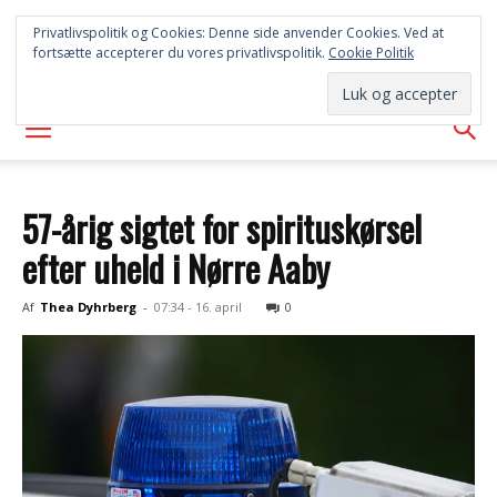
SYD
Privatlivspolitik og Cookies: Denne side anvender Cookies. Ved at
fortsætte accepterer du vores privatlivspolitik.
Cookie Politik
AVISEN
57-årig sigtet for spirituskørsel
efter uheld i Nørre Aaby
Af
Thea Dyhrberg
-
07:34 - 16. april
0