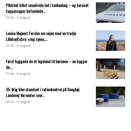
Påvirket bilist smadrede ind i tankanlæg – og beruset
togpassager befamlede...
15:20 - 6. august
Louise Mejnert Ferslev om vejen mod en tredje
Lillebæltsbro: »Jeg synes,...
12:32 - 6. august
Først byggede de et legeland til børnene – nu bygger
de...
11:56 - 6. august
35-årig blev standset i rutinekontrol på Snoghøj
Landevej: Nu venter svar...
09:55 - 6. august