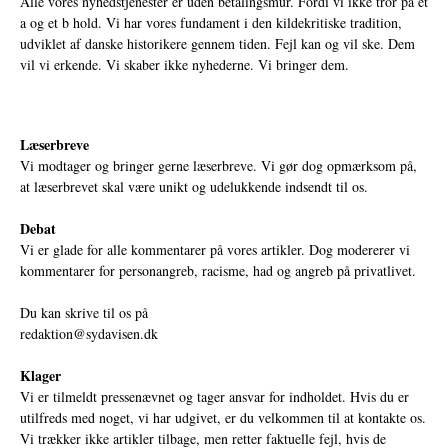
Alle vores nyhedstjenester er uden betalingsmur. Fordi vi ikke tror på et
a og et b hold. Vi har vores fundament i den kildekritiske tradition,
udviklet af danske historikere gennem tiden. Fejl kan og vil ske. Dem
vil vi erkende. Vi skaber ikke nyhederne. Vi bringer dem.
Læserbreve
Vi modtager og bringer gerne læserbreve. Vi gør dog opmærksom på,
at læserbrevet skal være unikt og udelukkende indsendt til os.
Debat
Vi er glade for alle kommentarer på vores artikler. Dog modererer vi
kommentarer for personangreb, racisme, had og angreb på privatlivet.
Du kan skrive til os på
redaktion@sydavisen.dk
Klager
Vi er tilmeldt pressenævnet og tager ansvar for indholdet. Hvis du er
utilfreds med noget, vi har udgivet, er du velkommen til at kontakte os.
Vi trækker ikke artikler tilbage, men retter faktuelle fejl, hvis de