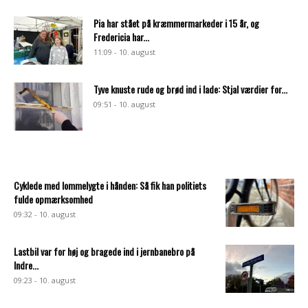
Pia har stået på kræmmermarkeder i 15 år, og
Fredericia har...
11:09 - 10. august
Tyve knuste rude og brød ind i lade: Stjal værdier for...
09:51 - 10. august
Cyklede med lommelygte i hånden: Så fik han politiets
fulde opmærksomhed
09:32 - 10. august
Lastbil var for høj og bragede ind i jernbanebro på
Indre...
09:23 - 10. august