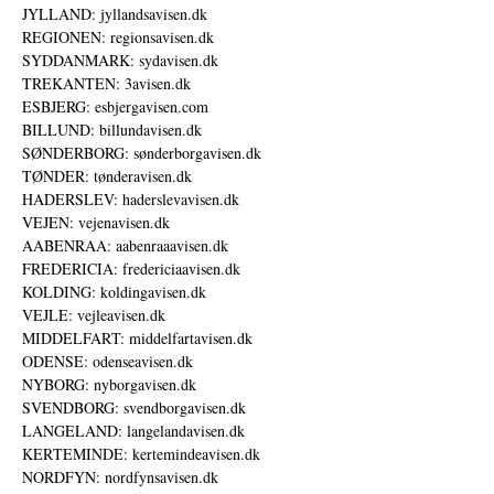
JYLLAND: jyllandsavisen.dk
REGIONEN: regionsavisen.dk
SYDDANMARK: sydavisen.dk
TREKANTEN: 3avisen.dk
ESBJERG: esbjergavisen.com
BILLUND: billundavisen.dk
SØNDERBORG: sønderborgavisen.dk
TØNDER: tønderavisen.dk
HADERSLEV: haderslevavisen.dk
VEJEN: vejenavisen.dk
AABENRAA: aabenraaavisen.dk
FREDERICIA: fredericiaavisen.dk
KOLDING: koldingavisen.dk
VEJLE: vejleavisen.dk
MIDDELFART: middelfartavisen.dk
ODENSE: odenseavisen.dk
NYBORG: nyborgavisen.dk
SVENDBORG: svendborgavisen.dk
LANGELAND: langelandavisen.dk
KERTEMINDE: kertemindeavisen.dk
NORDFYN: nordfynsavisen.dk