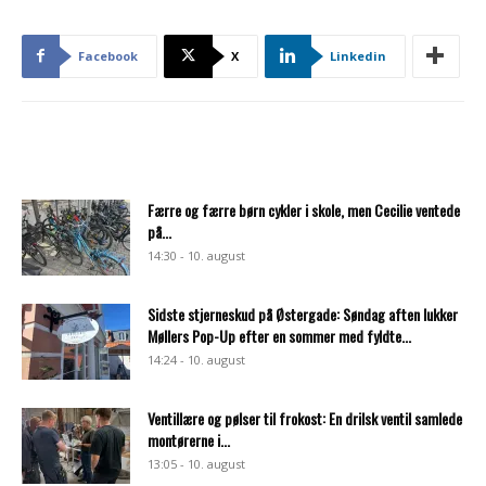
Facebook
X
Linkedin
Færre og færre børn cykler i skole, men Cecilie ventede
på...
14:30 - 10. august
Sidste stjerneskud på Østergade: Søndag aften lukker
Møllers Pop-Up efter en sommer med fyldte...
14:24 - 10. august
Ventillære og pølser til frokost: En drilsk ventil samlede
montørerne i...
13:05 - 10. august