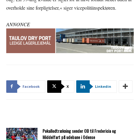
overholde sine forpligtelser,« siger vicepolitiinspektøren.
ANNONCE
Facebook
X
Linkedin
Pokallodtrækning sender OB til Fredericia og
Middelfart på udebane i Odense