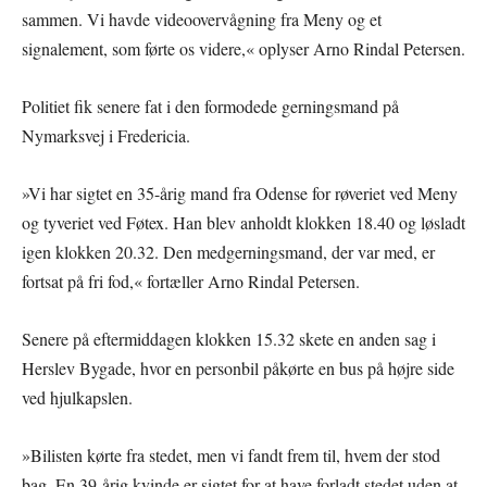
sammen. Vi havde videoovervågning fra Meny og et
signalement, som førte os videre,« oplyser Arno Rindal Petersen.
Politiet fik senere fat i den formodede gerningsmand på
Nymarksvej i Fredericia.
»Vi har sigtet en 35-årig mand fra Odense for røveriet ved Meny
og tyveriet ved Føtex. Han blev anholdt klokken 18.40 og løsladt
igen klokken 20.32. Den medgerningsmand, der var med, er
fortsat på fri fod,« fortæller Arno Rindal Petersen.
Senere på eftermiddagen klokken 15.32 skete en anden sag i
Herslev Bygade, hvor en personbil påkørte en bus på højre side
ved hjulkapslen.
»Bilisten kørte fra stedet, men vi fandt frem til, hvem der stod
bag. En 39-årig kvinde er sigtet for at have forladt stedet uden at