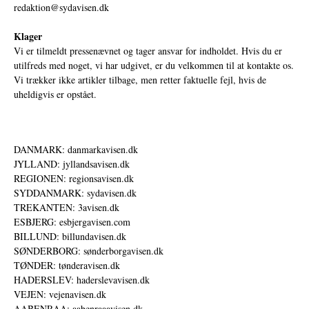
redaktion@sydavisen.dk
Klager
Vi er tilmeldt pressenævnet og tager ansvar for indholdet. Hvis du er
utilfreds med noget, vi har udgivet, er du velkommen til at kontakte os.
Vi trækker ikke artikler tilbage, men retter faktuelle fejl, hvis de
uheldigvis er opstået.
DANMARK: danmarkavisen.dk
JYLLAND: jyllandsavisen.dk
REGIONEN: regionsavisen.dk
SYDDANMARK: sydavisen.dk
TREKANTEN: 3avisen.dk
ESBJERG: esbjergavisen.com
BILLUND: billundavisen.dk
SØNDERBORG: sønderborgavisen.dk
TØNDER: tønderavisen.dk
HADERSLEV: haderslevavisen.dk
VEJEN: vejenavisen.dk
AABENRAA: aabenraaavisen.dk