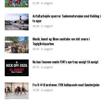
21:28 - 6. august
Asfaltarbejde spærrer Taulovmotorvejen mod Kolding i
to uger
20:28 - 6. august
Musik, kunst og åbne samtaler om det svære i
Teglgårdsparken
20:23 - 6. august
Nu kan fansene møde FHK’s nye trup ansigt til ansigt
20:13 - 6. august
Fra 8-4 til øretæver. FHK kollapsede mod Sønderjyske
19:59 - 6. august