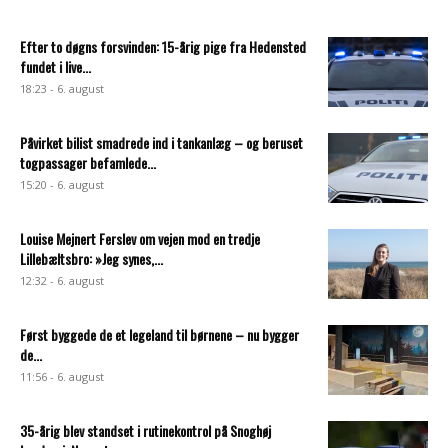
Efter to døgns forsvinden: 15-årig pige fra Hedensted
fundet i live...
18:23 - 6. august
Påvirket bilist smadrede ind i tankanlæg – og beruset
togpassager befamlede...
15:20 - 6. august
Louise Mejnert Ferslev om vejen mod en tredje
Lillebæltsbro: »Jeg synes,...
12:32 - 6. august
Først byggede de et legeland til børnene – nu bygger
de...
11:56 - 6. august
35-årig blev standset i rutinekontrol på Snoghøj