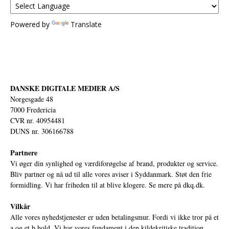
Powered by
Translate
DANSKE DIGITALE MEDIER A/S
Norgesgade 48
7000 Fredericia
CVR nr. 40954481
DUNS nr. 306166788
Partnere
Vi øger din synlighed og værdiforøgelse af brand, produkter og service.
Bliv partner og nå ud til alle vores aviser i Syddanmark. Støt den frie
formidling. Vi har friheden til at blive klogere. Se mere på
dkq.dk.
Vilkår
Alle vores nyhedstjenester er uden betalingsmur. Fordi vi ikke tror på et
a og et b hold. Vi har vores fundament i den kildekritiske tradition,