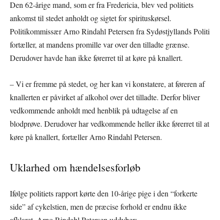
Den 62-årige mand, som er fra Fredericia, blev ved politiets
ankomst til stedet anholdt og sigtet for spirituskørsel.
Politikommissær Arno Rindahl Petersen fra Sydøstjyllands Politi
fortæller, at mandens promille var over den tilladte grænse.
Derudover havde han ikke førerret til at køre på knallert.
– Vi er fremme på stedet, og her kan vi konstatere, at føreren af
knallerten er påvirket af alkohol over det tilladte. Derfor bliver
vedkommende anholdt med henblik på udtagelse af en
blodprøve. Derudover har vedkommende heller ikke førerret til at
køre på knallert, fortæller Arno Rindahl Petersen.
Uklarhed om hændelsesforløb
Ifølge politiets rapport kørte den 10-årige pige i den “forkerte
side” af cykelstien, men de præcise forhold er endnu ikke
afklaret. Arno Rindahl Petersen uddyber: