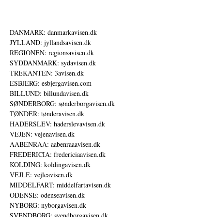
DANMARK: danmarkavisen.dk
JYLLAND: jyllandsavisen.dk
REGIONEN: regionsavisen.dk
SYDDANMARK: sydavisen.dk
TREKANTEN: 3avisen.dk
ESBJERG: esbjergavisen.com
BILLUND: billundavisen.dk
SØNDERBORG: sønderborgavisen.dk
TØNDER: tønderavisen.dk
HADERSLEV: haderslevavisen.dk
VEJEN: vejenavisen.dk
AABENRAA: aabenraaavisen.dk
FREDERICIA: fredericiaavisen.dk
KOLDING: koldingavisen.dk
VEJLE: vejleavisen.dk
MIDDELFART: middelfartavisen.dk
ODENSE: odenseavisen.dk
NYBORG: nyborgavisen.dk
SVENDBORG: svendborgavisen.dk