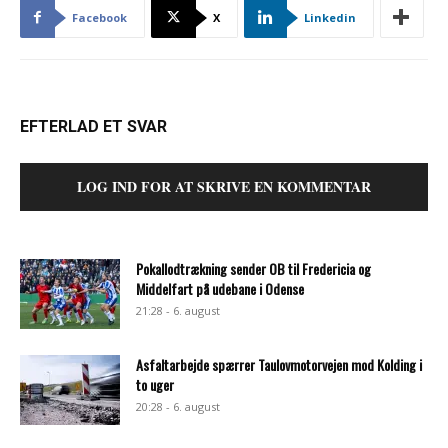
Facebook
X
Linkedin
EFTERLAD ET SVAR
LOG IND FOR AT SKRIVE EN KOMMENTAR
Pokallodtrækning sender OB til Fredericia og
Middelfart på udebane i Odense
21:28 - 6. august
Asfaltarbejde spærrer Taulovmotorvejen mod Kolding i
to uger
20:28 - 6. august