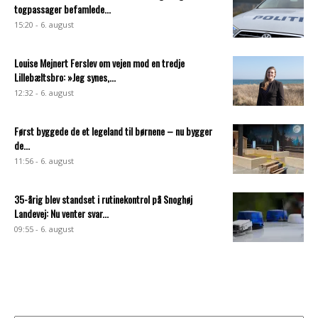
togpassager befamlede...
15:20 - 6. august
Louise Mejnert Ferslev om vejen mod en tredje
Lillebæltsbro: »Jeg synes,...
12:32 - 6. august
Først byggede de et legeland til børnene – nu bygger
de...
11:56 - 6. august
35-årig blev standset i rutinekontrol på Snoghøj
Landevej: Nu venter svar...
09:55 - 6. august