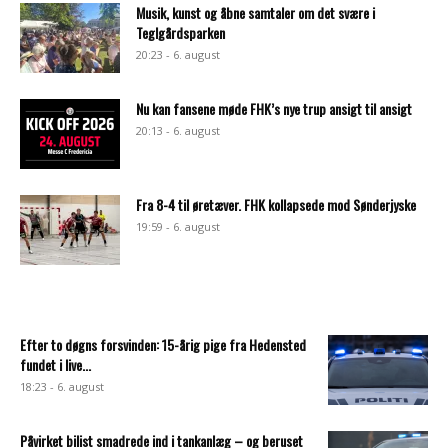
Musik, kunst og åbne samtaler om det svære i
Teglgårdsparken
20:23 - 6. august
Nu kan fansene møde FHK’s nye trup ansigt til ansigt
20:13 - 6. august
Fra 8-4 til øretæver. FHK kollapsede mod Sønderjyske
19:59 - 6. august
Efter to døgns forsvinden: 15-årig pige fra Hedensted
fundet i live...
18:23 - 6. august
Påvirket bilist smadrede ind i tankanlæg – og beruset