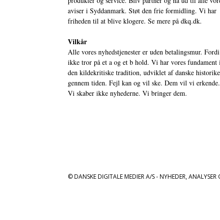
produkter og service. Bliv partner og nå ud til alle vor
aviser i Syddanmark. Støt den frie formidling. Vi har
friheden til at blive klogere. Se mere på
dkq.dk.
Vilkår
Alle vores nyhedstjenester er uden betalingsmur. Fordi
ikke tror på et a og et b hold. Vi har vores fundament 
den kildekritiske tradition, udviklet af danske historik
gennem tiden. Fejl kan og vil ske. Dem vil vi erkende.
Vi skaber ikke nyhederne. Vi bringer dem.
© DANSKE DIGITALE MEDIER A/S - NYHEDER, ANALYSER 