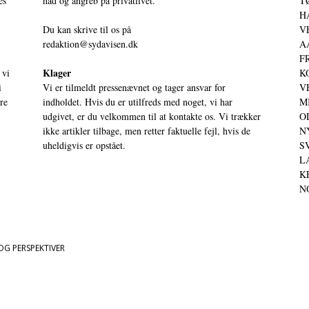
es
had og angreb på privatlivet.
TØ
HA
Du kan skrive til os på
VE
redaktion@sydavisen.dk
AA
FR
Klager
 vi
KO
i
Vi er tilmeldt pressenævnet og tager ansvar for
VE
ere
indholdet. Hvis du er utilfreds med noget, vi har
MI
udgivet, er du velkommen til at kontakte os. Vi trækker
OD
ikke artikler tilbage, men retter faktuelle fejl, hvis de
NY
uheldigvis er opstået.
SV
LA
KE
NO
OG PERSPEKTIVER