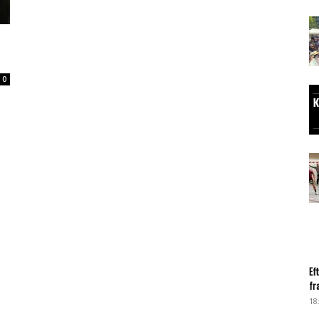
0
Ef
fr
18