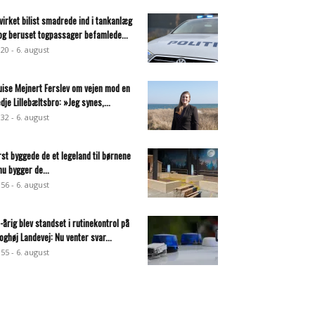
virket bilist smadrede ind i tankanlæg
og beruset togpassager befamlede...
:20 - 6. august
uise Mejnert Ferslev om vejen mod en
edje Lillebæltsbro: »Jeg synes,...
:32 - 6. august
rst byggede de et legeland til børnene
nu bygger de...
:56 - 6. august
-årig blev standset i rutinekontrol på
oghøj Landevej: Nu venter svar...
:55 - 6. august