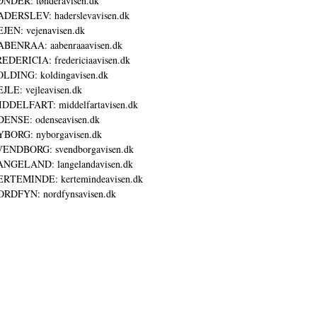
NDER: tønderavisen.dk
DERSLEV: haderslevavisen.dk
JEN: vejenavisen.dk
BENRAA: aabenraaavisen.dk
EDERICIA: fredericiaavisen.dk
LDING: koldingavisen.dk
JLE: vejleavisen.dk
DDELFART: middelfartavisen.dk
ENSE: odenseavisen.dk
BORG: nyborgavisen.dk
ENDBORG: svendborgavisen.dk
NGELAND: langelandavisen.dk
RTEMINDE: kertemindeavisen.dk
RDFYN: nordfynsavisen.dk