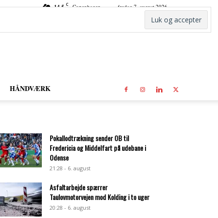
C
14.5
Copenhagen
fredag 7. august 2026
HÅNDVÆRK
Pokallodtrækning sender OB til
Fredericia og Middelfart på udebane i
Odense
21:28 - 6. august
Asfaltarbejde spærrer
Taulovmotorvejen mod Kolding i to uger
20:28 - 6. august