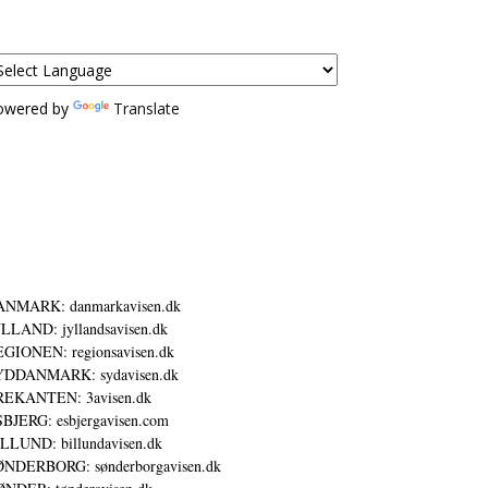
owered by
Translate
ANMARK: danmarkavisen.dk
LLAND: jyllandsavisen.dk
GIONEN: regionsavisen.dk
YDDANMARK: sydavisen.dk
REKANTEN: 3avisen.dk
BJERG: esbjergavisen.com
LLUND: billundavisen.dk
NDERBORG: sønderborgavisen.dk