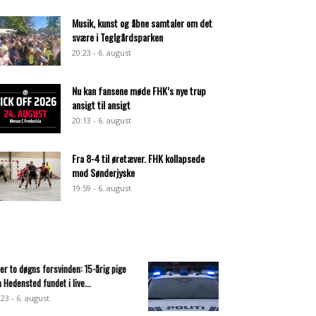
Musik, kunst og åbne samtaler om det
svære i Teglgårdsparken
20:23 - 6. august
Nu kan fansene møde FHK’s nye trup
ansigt til ansigt
20:13 - 6. august
Fra 8-4 til øretæver. FHK kollapsede
mod Sønderjyske
19:59 - 6. august
ter to døgns forsvinden: 15-årig pige
a Hedensted fundet i live...
:23 - 6. august