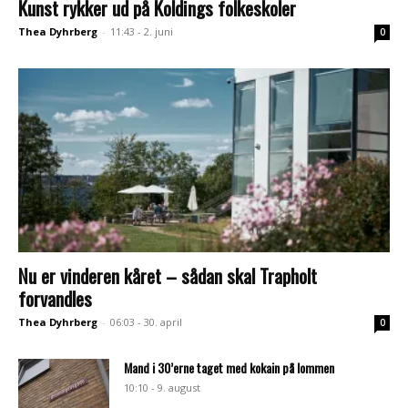
Kunst rykker ud på Koldings folkeskoler
Thea Dyhrberg
-
11:43 - 2. juni
0
Nu er vinderen kåret – sådan skal Trapholt
forvandles
Thea Dyhrberg
-
06:03 - 30. april
0
Mand i 30’erne taget med kokain på lommen
10:10 - 9. august