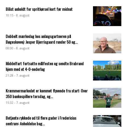
Bilist anholdt for spritkørsel kort før midnat
10:15 - 8. august
Dobbelt mærkedag hos anlægsgartneren på
Bøgeskovvej: Jesper Bjerrisgaard runder 50 og...
08:00 - 8. august
Middelfart fortsatte målfesten og sendte Brabrand
hjem med et 4-0-nederlag
21:28 - 7. august
Kræmmermarkedet er kommet flyvende fra start: Over
350 bankospillere torsdag, og...
15:32 - 7. august
Betjente rykkede ud til flere gader i Fredericias
centrum: Anholdelse bag...