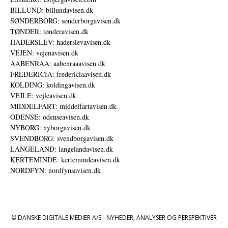
BILLUND: billundavisen.dk
SØNDERBORG: sønderborgavisen.dk
TØNDER: tønderavisen.dk
HADERSLEV: haderslevavisen.dk
VEJEN: vejenavisen.dk
AABENRAA: aabenraaavisen.dk
FREDERICIA: fredericiaavisen.dk
KOLDING: koldingavisen.dk
VEJLE: vejleavisen.dk
MIDDELFART: middelfartavisen.dk
ODENSE: odenseavisen.dk
NYBORG: nyborgavisen.dk
SVENDBORG: svendborgavisen.dk
LANGELAND: langelandavisen.dk
KERTEMINDE: kertemindeavisen.dk
NORDFYN: nordfynsavisen.dk
© DANSKE DIGITALE MEDIER A/S - NYHEDER, ANALYSER OG PERSPEKTIVER