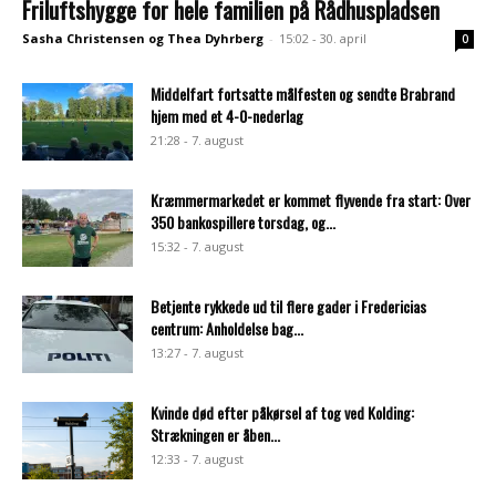
Friluftshygge for hele familien på Rådhuspladsen
Sasha Christensen og Thea Dyhrberg
-
15:02 - 30. april
0
Middelfart fortsatte målfesten og sendte Brabrand
hjem med et 4-0-nederlag
21:28 - 7. august
Kræmmermarkedet er kommet flyvende fra start: Over
350 bankospillere torsdag, og...
15:32 - 7. august
Betjente rykkede ud til flere gader i Fredericias
centrum: Anholdelse bag...
13:27 - 7. august
Kvinde død efter påkørsel af tog ved Kolding:
Strækningen er åben...
12:33 - 7. august