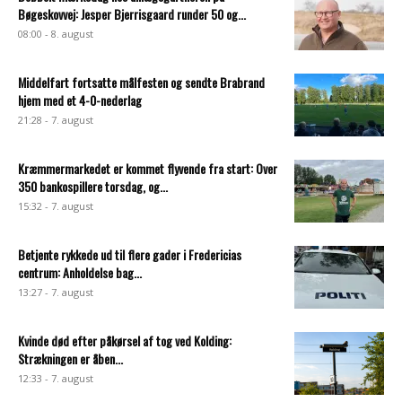
Bøgeskovvej: Jesper Bjerrisgaard runder 50 og...
08:00 - 8. august
Middelfart fortsatte målfesten og sendte Brabrand
hjem med et 4-0-nederlag
21:28 - 7. august
Kræmmermarkedet er kommet flyvende fra start: Over
350 bankospillere torsdag, og...
15:32 - 7. august
Betjente rykkede ud til flere gader i Fredericias
centrum: Anholdelse bag...
13:27 - 7. august
Kvinde død efter påkørsel af tog ved Kolding:
Strækningen er åben...
12:33 - 7. august