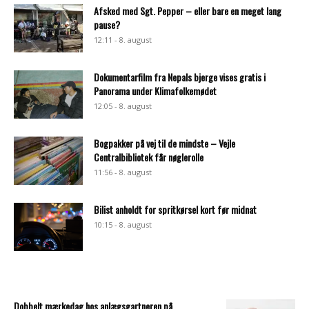
Afsked med Sgt. Pepper – eller bare en meget lang
pause?
12:11 - 8. august
Dokumentarfilm fra Nepals bjerge vises gratis i
Panorama under Klimafolkemødet
12:05 - 8. august
Bogpakker på vej til de mindste – Vejle
Centralbibliotek får nøglerolle
11:56 - 8. august
Bilist anholdt for spritkørsel kort før midnat
10:15 - 8. august
Dobbelt mærkedag hos anlægsgartneren på