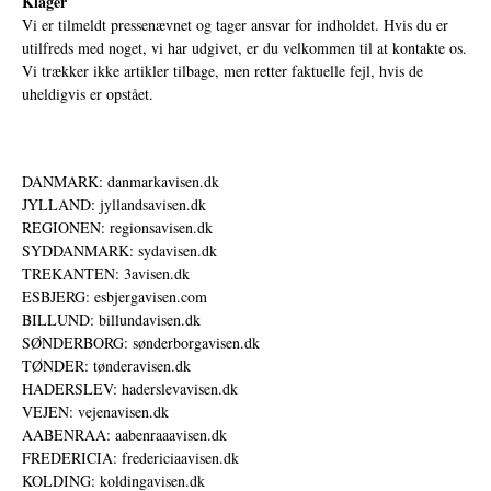
Klager
Vi er tilmeldt pressenævnet og tager ansvar for indholdet. Hvis du er
utilfreds med noget, vi har udgivet, er du velkommen til at kontakte os.
Vi trækker ikke artikler tilbage, men retter faktuelle fejl, hvis de
uheldigvis er opstået.
DANMARK: danmarkavisen.dk
JYLLAND: jyllandsavisen.dk
REGIONEN: regionsavisen.dk
SYDDANMARK: sydavisen.dk
TREKANTEN: 3avisen.dk
ESBJERG: esbjergavisen.com
BILLUND: billundavisen.dk
SØNDERBORG: sønderborgavisen.dk
TØNDER: tønderavisen.dk
HADERSLEV: haderslevavisen.dk
VEJEN: vejenavisen.dk
AABENRAA: aabenraaavisen.dk
FREDERICIA: fredericiaavisen.dk
KOLDING: koldingavisen.dk