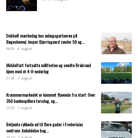
Dobbelt mærkedag hos anlægsgartneren på
Bøgeskovvej: Jesper Bjerrisgaard runder 50 og...
08:00 - 8. august
Middelfart fortsatte målfesten og sendte Brabrand
hjem med et 4-0-nederlag
21:28 - 7. august
Kræmmermarkedet er kommet flyvende fra start: Over
350 bankospillere torsdag, og...
15:32 - 7. august
Betjente rykkede ud til flere gader i Fredericias
centrum: Anholdelse bag...
13:27 - 7. august