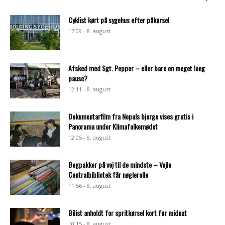
Cyklist kørt på sygehus efter påkørsel
17:09 - 8. august
Afsked med Sgt. Pepper – eller bare en meget lang
pause?
12:11 - 8. august
Dokumentarfilm fra Nepals bjerge vises gratis i
Panorama under Klimafolkemødet
12:05 - 8. august
Bogpakker på vej til de mindste – Vejle
Centralbibliotek får nøglerolle
11:56 - 8. august
Bilist anholdt for spritkørsel kort før midnat
10:15 - 8. august