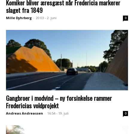
Komiker bliver æresgæst når Fredericia markerer
slaget fra 1849
Mille Dyhrberg
-
20:03 - 2. juni
0
Gangbroer i modvind – ny forsinkelse rammer
Fredericias voldprojekt
Andreas Andreassen
-
16:54 - 19. juli
0