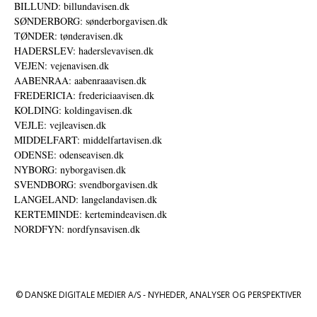
BILLUND: billundavisen.dk
SØNDERBORG: sønderborgavisen.dk
TØNDER: tønderavisen.dk
HADERSLEV: haderslevavisen.dk
VEJEN: vejenavisen.dk
AABENRAA: aabenraaavisen.dk
FREDERICIA: fredericiaavisen.dk
KOLDING: koldingavisen.dk
VEJLE: vejleavisen.dk
MIDDELFART: middelfartavisen.dk
ODENSE: odenseavisen.dk
NYBORG: nyborgavisen.dk
SVENDBORG: svendborgavisen.dk
LANGELAND: langelandavisen.dk
KERTEMINDE: kertemindeavisen.dk
NORDFYN: nordfynsavisen.dk
© DANSKE DIGITALE MEDIER A/S - NYHEDER, ANALYSER OG PERSPEKTIVER