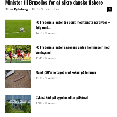
Minister til Bruxelles for at sikre danske fiskere
Thea Dyhrberg
-
10:50 - 9. december
0
FC Fredericia jagter tre point mod tændte nordjyder –
følg med...
14:50 - 9. august
FC Fredericia jagter sæsonens anden hjemmesejr mod
Vendsyssel
11:41 - 9. august
Mand i 30’erne taget med kokain på lommen
10:10 - 9. august
Cyklist kørt på sygehus efter påkørsel
17:09 - 8. august