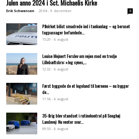
Julen anno 2024 i Sct. Michaelis Kirke
Erik Schwensen
-
20:04 - 9. december
0
Påvirket bilist smadrede ind i tankanlæg – og beruset
togpassager befamlede...
15:20 - 6. august
Louise Mejnert Ferslev om vejen mod en tredje
Lillebæltsbro: »Jeg synes,...
12:32 - 6. august
Først byggede de et legeland til børnene – nu bygger
de...
11:56 - 6. august
35-årig blev standset i rutinekontrol på Snoghøj
Landevej: Nu venter svar...
09:55 - 6. august