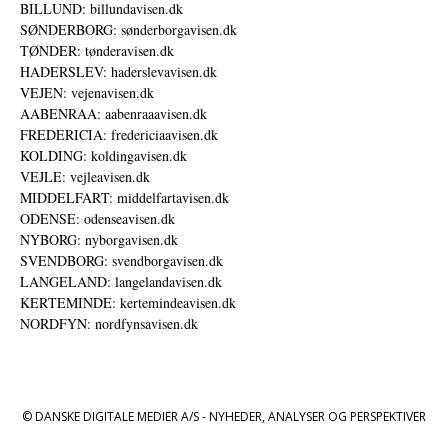
BILLUND: billundavisen.dk
SØNDERBORG: sønderborgavisen.dk
TØNDER: tønderavisen.dk
HADERSLEV: haderslevavisen.dk
VEJEN: vejenavisen.dk
AABENRAA: aabenraaavisen.dk
FREDERICIA: fredericiaavisen.dk
KOLDING: koldingavisen.dk
VEJLE: vejleavisen.dk
MIDDELFART: middelfartavisen.dk
ODENSE: odenseavisen.dk
NYBORG: nyborgavisen.dk
SVENDBORG: svendborgavisen.dk
LANGELAND: langelandavisen.dk
KERTEMINDE: kertemindeavisen.dk
NORDFYN: nordfynsavisen.dk
© DANSKE DIGITALE MEDIER A/S - NYHEDER, ANALYSER OG PERSPEKTIVER