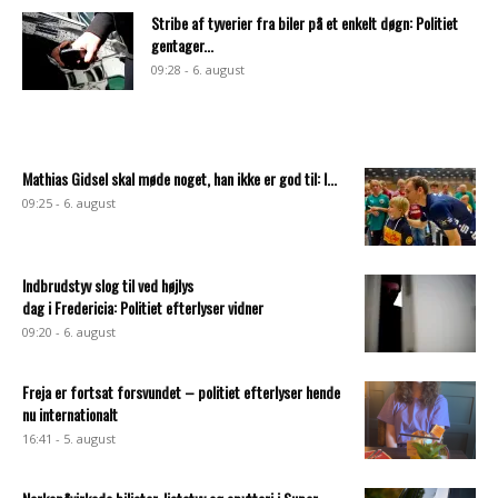
Stribe af tyverier fra biler på et enkelt døgn: Politiet
gentager...
09:28 - 6. august
Mathias Gidsel skal møde noget, han ikke er god til: I...
09:25 - 6. august
Indbrudstyv slog til ved højlys
dag i Fredericia: Politiet efterlyser vidner
09:20 - 6. august
Freja er fortsat forsvundet – politiet efterlyser hende
nu internationalt
16:41 - 5. august