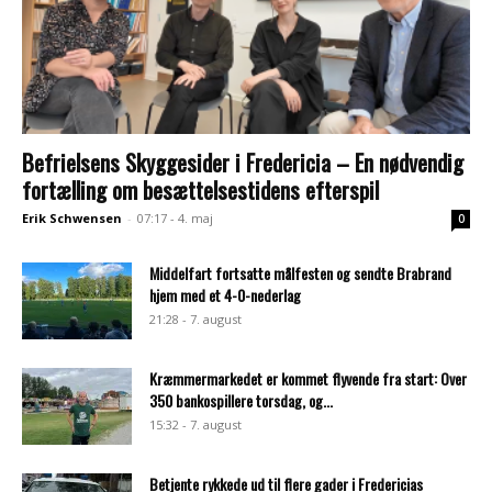
Befrielsens Skyggesider i Fredericia – En nødvendig
fortælling om besættelsestidens efterspil
Erik Schwensen
-
07:17 - 4. maj
0
Middelfart fortsatte målfesten og sendte Brabrand
hjem med et 4-0-nederlag
21:28 - 7. august
Kræmmermarkedet er kommet flyvende fra start: Over
350 bankospillere torsdag, og...
15:32 - 7. august
Betjente rykkede ud til flere gader i Fredericias