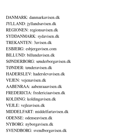
DANMARK: danmarkavisen.dk
JYLLAND: jyllandsavisen.dk
REGIONEN: regionsavisen.dk
SYDDANMARK: sydavisen.dk
TREKANTEN: 3avisen.dk
ESBJERG: esbjergavisen.com
BILLUND: billundavisen.dk
SØNDERBORG: sønderborgavisen.dk
TØNDER: tønderavisen.dk
HADERSLEV: haderslevavisen.dk
VEJEN: vejenavisen.dk
AABENRAA: aabenraaavisen.dk
FREDERICIA: fredericiaavisen.dk
KOLDING: koldingavisen.dk
VEJLE: vejleavisen.dk
MIDDELFART: middelfartavisen.dk
ODENSE: odenseavisen.dk
NYBORG: nyborgavisen.dk
SVENDBORG: svendborgavisen.dk