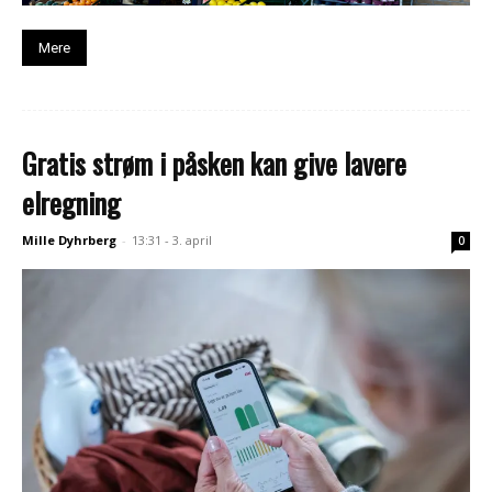
Mere
Gratis strøm i påsken kan give lavere
elregning
Mille Dyhrberg
-
13:31 - 3. april
0