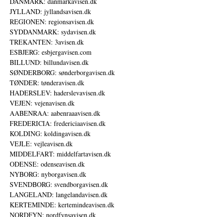
DANMARK: danmarkavisen.dk
JYLLAND: jyllandsavisen.dk
REGIONEN: regionsavisen.dk
SYDDANMARK: sydavisen.dk
TREKANTEN: 3avisen.dk
ESBJERG: esbjergavisen.com
BILLUND: billundavisen.dk
SØNDERBORG: sønderborgavisen.dk
TØNDER: tønderavisen.dk
HADERSLEV: haderslevavisen.dk
VEJEN: vejenavisen.dk
AABENRAA: aabenraaavisen.dk
FREDERICIA: fredericiaavisen.dk
KOLDING: koldingavisen.dk
VEJLE: vejleavisen.dk
MIDDELFART: middelfartavisen.dk
ODENSE: odenseavisen.dk
NYBORG: nyborgavisen.dk
SVENDBORG: svendborgavisen.dk
LANGELAND: langelandavisen.dk
KERTEMINDE: kertemindeavisen.dk
NORDFYN: nordfynsavisen.dk