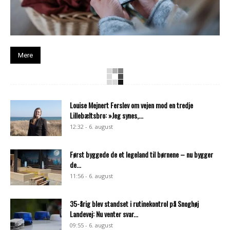
Mere
Louise Mejnert Ferslev om vejen mod en tredje
Lillebæltsbro: »Jeg synes,...
12:32 - 6. august
Først byggede de et legeland til børnene – nu bygger
de...
11:56 - 6. august
35-årig blev standset i rutinekontrol på Snoghøj
Landevej: Nu venter svar...
09:55 - 6. august