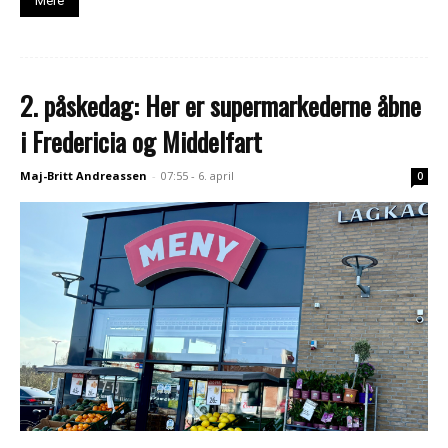
Mere
2. påskedag: Her er supermarkederne åbne
i Fredericia og Middelfart
Maj-Britt Andreassen
-
07:55 - 6. april
0