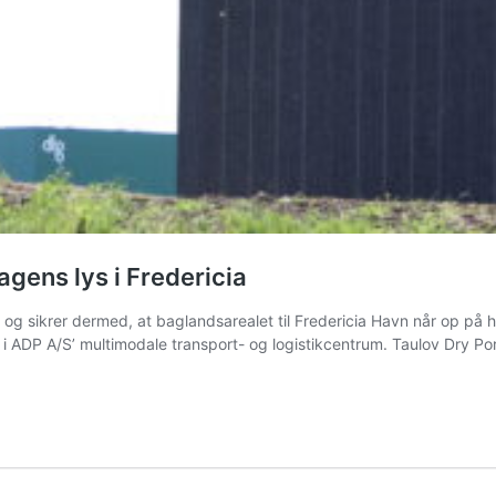
gens lys i Fredericia
og sikrer dermed, at baglandsarealet til Fredericia Havn når op på he
 i ADP A/S’ multimodale transport- og logistikcentrum. Taulov Dry Port