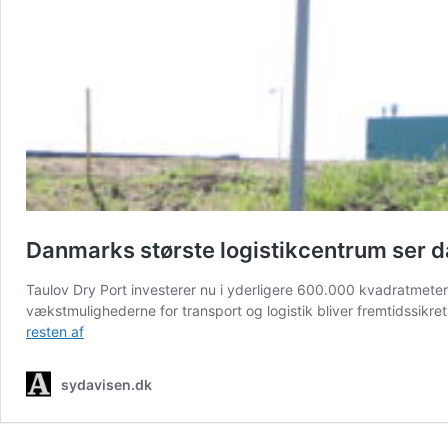
Danmarks største logistikcentrum ser da
Taulov Dry Port investerer nu i yderligere 600.000 kvadratmeter 
vækstmulighederne for transport og logistik bliver fremtidssikret
Danmarks
resten af
største
logistikcentrum
sydavisen.dk
ser
dagens
lys