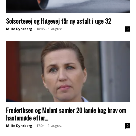
Solsortevej og Høgevej får ny asfalt i uge 32
Mille Dyhrberg
-
18:45 - 3. august
0
Frederiksen og Meloni samler 20 lande bag krav om
hastemøde efter...
Mille Dyhrberg
-
17:04 - 2. august
0