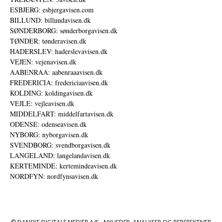
ESBJERG: esbjergavisen.com
BILLUND: billundavisen.dk
SØNDERBORG: sønderborgavisen.dk
TØNDER: tønderavisen.dk
HADERSLEV: haderslevavisen.dk
VEJEN: vejenavisen.dk
AABENRAA: aabenraaavisen.dk
FREDERICIA: fredericiaavisen.dk
KOLDING: koldingavisen.dk
VEJLE: vejleavisen.dk
MIDDELFART: middelfartavisen.dk
ODENSE: odenseavisen.dk
NYBORG: nyborgavisen.dk
SVENDBORG: svendborgavisen.dk
LANGELAND: langelandavisen.dk
KERTEMINDE: kertemindeavisen.dk
NORDFYN: nordfynsavisen.dk