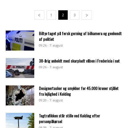
1
2
3
Biltyv taget på fersk gerning af bilkamera og genkendt
af politiet
09:26 - 7. august
38-årig anholdt med skarpladt våben i Fredericia i nat
09:26 - 7. august
Designertasker og smykker for 45.000 kroner stjålet
fra lejlighed i Kolding
09:20 - 7. august
Togtrafikken står stille ved Kolding efter
personpåkørsel
08:39 - 7. august