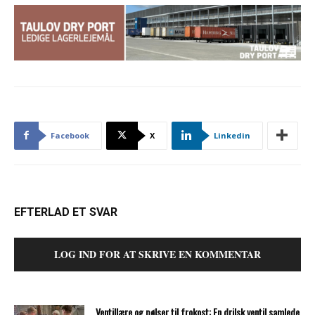
Facebook
X
Linkedin
EFTERLAD ET SVAR
LOG IND FOR AT SKRIVE EN KOMMENTAR
Ventillære og pølser til frokost: En drilsk ventil samlede