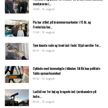
montørerne i...
13:05 - 10. august
Pia har stået på kræmmermarkeder i 15 år, og
Fredericia har...
11:09 - 10. august
Tyve knuste rude og brød ind i lade: Stjal værdier for...
09:51 - 10. august
Cyklede med lommelygte i hånden: Så fik han politiets
fulde opmærksomhed
09:32 - 10. august
Lastbil var for høj og bragede ind i jernbanebro på
Indre...
09:23 - 10. august