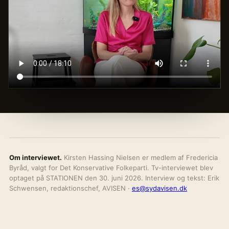
Om interviewet.
Kirsten Hassing Nielsen er medlem af Fredericia
Byråd, valgt for Det Konservative Folkeparti. Tv-interviewet blev
optaget på STATIONEN den 30. juni 2026. Interview og tekst: Erik
Schwensen, redaktionschef, AVISEN ·
es@sydavisen.dk