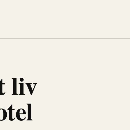
 liv
otel