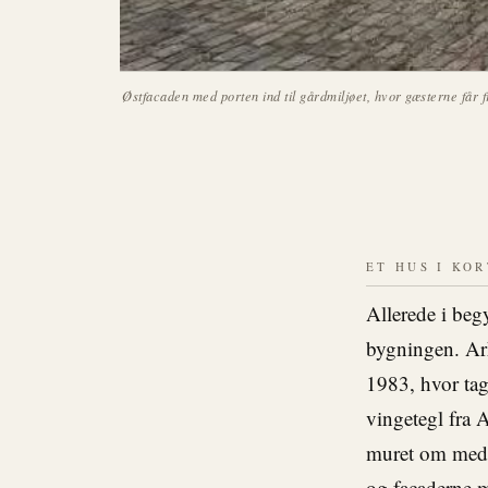
Østfacaden med porten ind til gårdmiljøet, hvor gæsterne får
ET HUS I KO
Allerede i begy
bygningen. Ark
1983, hvor tag
vingetegl fra 
muret om med 
og facaderne m