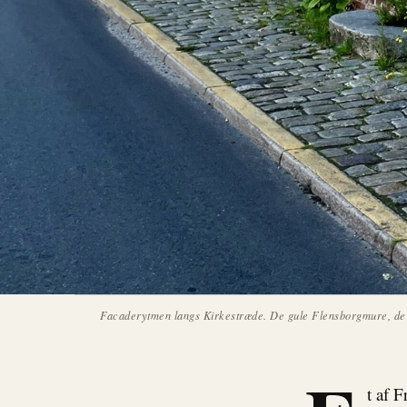
Facaderytmen langs Kirkestræde. De gule Flensborgmure, de r
t af 