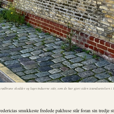
ødbrune skodder og lugevinduerne står, som de har gjort siden istandsættelsen i 
Fredericias smukkeste fredede pakhuse står foran sin tredje s