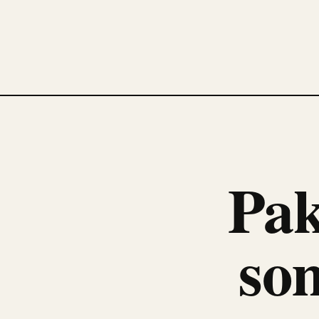
Pak
som