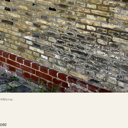
1980erne.
tore