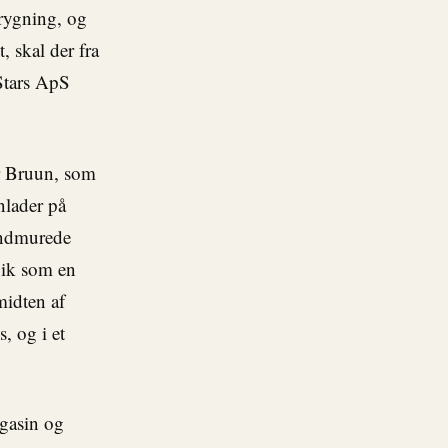
brygning, og
, skal der fra
Stars ApS
r Bruun, som
nlader på
undmurede
gik som en
midten af
, og i et
agasin og