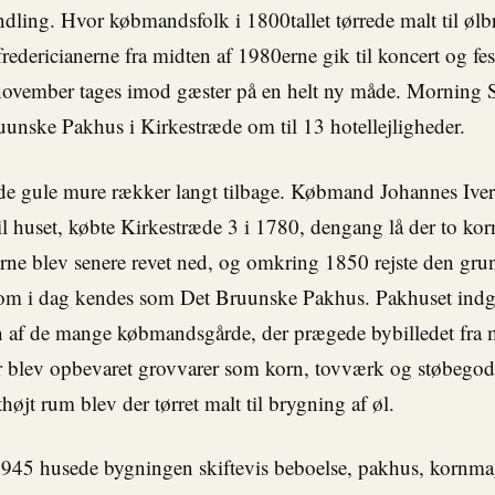
ndling. Hvor købmandsfolk i 1800tallet tørrede malt til øl
fredericianerne fra midten af 1980erne gik til koncert og fest
 november tages imod gæster på en helt ny måde. Morning 
unske Pakhus i Kirkestræde om til 13 hotellejligheder.
 de gule mure rækker langt tilbage. Købmand Johannes Ive
til huset, købte Kirkestræde 3 i 1780, dengang lå der to kor
rne blev senere revet ned, og omkring 1850 rejste den gr
som i dag kendes som Det Bruunske Pakhus. Pakhuset ind
en af de mange købmandsgårde, der prægede bybilledet fra 
r blev opbevaret grovvarer som korn, tovværk og støbegods
højt rum blev der tørret malt til brygning af øl.
 1945 husede bygningen skiftevis beboelse, pakhus, kornm