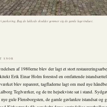
 fri parkering. Bag de lukkede skodder gemmer sig de gamle lugevinduer.
RT SNOR
ndelsen af 1980erne blev der lagt et stort restaureringsarbe
itekt Erik Einar Holm forestod en omfattende istandsættels
værket blev repareret, tagfladerne lagt om med nye håndb
Aalborg Teglværker, og de tre hejsekviste sat i stand. Sydga
nye gule Flensborgsten, de gamle gavlankre istandsat og 
od Kirkestræde fik genskabt deres oprindelige murhuller 