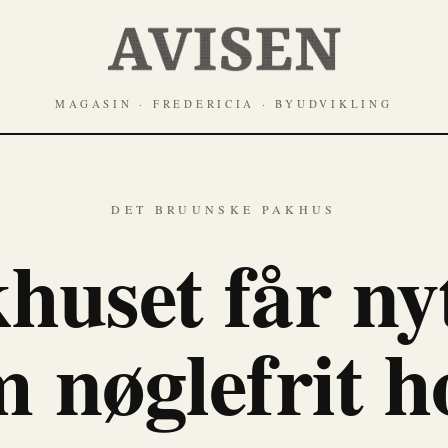
MAGASIN · FREDERICIA · BYUDVIKLING
DET BRUUNSKE PAKHUS
huset får nyt
 nøglefrit h