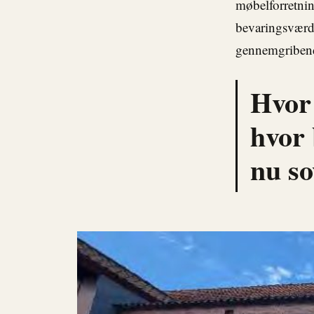
møbelforretnin
bevaringsværdi
gennemgribende
Hvor 
hvor 
nu so