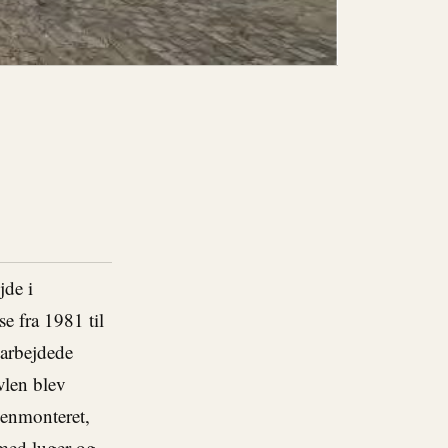
jde i
e fra 1981 til
earbejdede
vlen blev
genmonteret,
med luger og